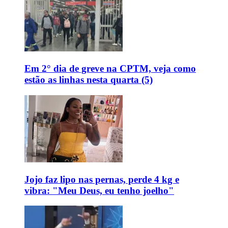
Em 2° dia de greve na CPTM, veja como
estão as linhas nesta quarta (5)
Jojo faz lipo nas pernas, perde 4 kg e
vibra: "Meu Deus, eu tenho joelho"