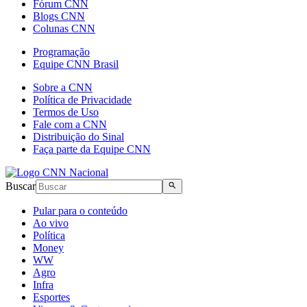
Fórum CNN
Blogs CNN
Colunas CNN
Programação
Equipe CNN Brasil
Sobre a CNN
Política de Privacidade
Termos de Uso
Fale com a CNN
Distribuição do Sinal
Faça parte da Equipe CNN
Buscar
Pular para o conteúdo
Ao vivo
Política
Money
WW
Agro
Infra
Esportes