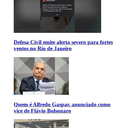
Defesa Civil emite alerta severo para fortes
ventos no Rio de Janeiro
Quem é Alfredo Gaspar, anunciado como
vice de Flávio Bolsonaro