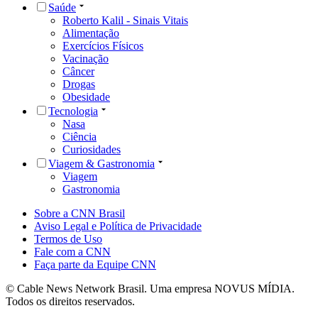
Saúde
Roberto Kalil - Sinais Vitais
Alimentação
Exercícios Físicos
Vacinação
Câncer
Drogas
Obesidade
Tecnologia
Nasa
Ciência
Curiosidades
Viagem & Gastronomia
Viagem
Gastronomia
Sobre a CNN Brasil
Aviso Legal e Política de Privacidade
Termos de Uso
Fale com a CNN
Faça parte da Equipe CNN
© Cable News Network Brasil. Uma empresa NOVUS MÍDIA.
Todos os direitos reservados.