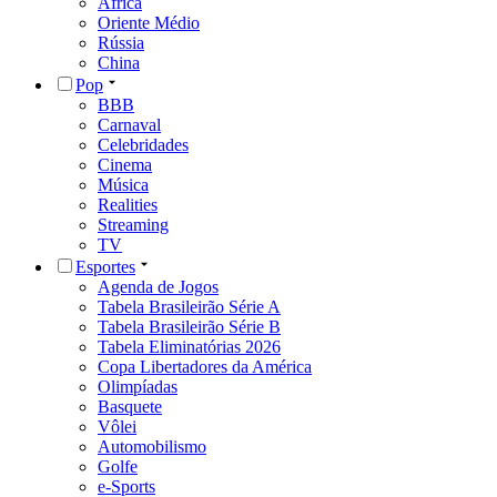
África
Oriente Médio
Rússia
China
Pop
BBB
Carnaval
Celebridades
Cinema
Música
Realities
Streaming
TV
Esportes
Agenda de Jogos
Tabela Brasileirão Série A
Tabela Brasileirão Série B
Tabela Eliminatórias 2026
Copa Libertadores da América
Olimpíadas
Basquete
Vôlei
Automobilismo
Golfe
e-Sports