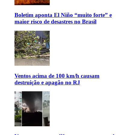
Boletim aponta El Niño “muito forte” e
maior risco de desastres no Brasil
Ventos acima de 100 km/h causam
destruição e apagão no RJ