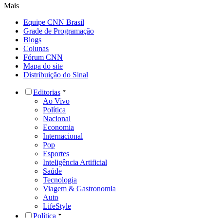
Mais
Equipe CNN Brasil
Grade de Programação
Blogs
Colunas
Fórum CNN
Mapa do site
Distribuição do Sinal
Editorias
Ao Vivo
Política
Nacional
Economia
Internacional
Pop
Esportes
Inteligência Artificial
Saúde
Tecnologia
Viagem & Gastronomia
Auto
LifeStyle
Política