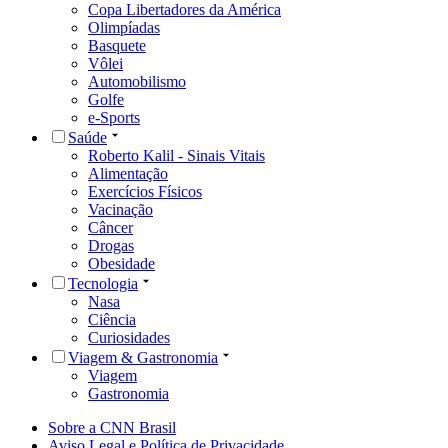
Copa Libertadores da América
Olimpíadas
Basquete
Vôlei
Automobilismo
Golfe
e-Sports
Saúde
Roberto Kalil - Sinais Vitais
Alimentação
Exercícios Físicos
Vacinação
Câncer
Drogas
Obesidade
Tecnologia
Nasa
Ciência
Curiosidades
Viagem & Gastronomia
Viagem
Gastronomia
Sobre a CNN Brasil
Aviso Legal e Política de Privacidade