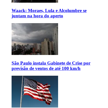
Waack: Moraes, Lula e Alcolumbre se
juntam na hora do aperto
São Paulo instala Gabinete de Crise por
previsão de ventos de até 100 km/h