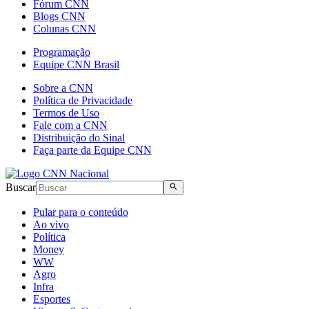
Fórum CNN
Blogs CNN
Colunas CNN
Programação
Equipe CNN Brasil
Sobre a CNN
Política de Privacidade
Termos de Uso
Fale com a CNN
Distribuição do Sinal
Faça parte da Equipe CNN
Buscar
Pular para o conteúdo
Ao vivo
Política
Money
WW
Agro
Infra
Esportes