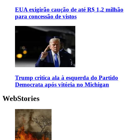
EUA exigirão caução de até R$ 1,2 milhão
para concessão de vistos
Trump critica ala à esquerda do Partido
Democrata após vitória no Michigan
WebStories