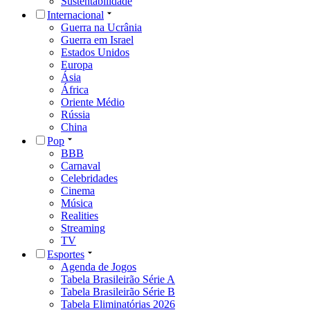
Sustentabilidade
Internacional
Guerra na Ucrânia
Guerra em Israel
Estados Unidos
Europa
Ásia
África
Oriente Médio
Rússia
China
Pop
BBB
Carnaval
Celebridades
Cinema
Música
Realities
Streaming
TV
Esportes
Agenda de Jogos
Tabela Brasileirão Série A
Tabela Brasileirão Série B
Tabela Eliminatórias 2026