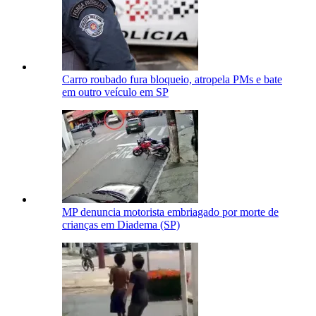
Carro roubado fura bloqueio, atropela PMs e bate
em outro veículo em SP
MP denuncia motorista embriagado por morte de
crianças em Diadema (SP)