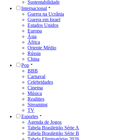
Sustentabilidade
Internacional
Guerra na Ucrânia
Guerra em Israel
Estados Unidos
Europa
Ásia
África
Oriente Médio
Rússia
China
Pop
BBB
Carnaval
Celebridades
Cinema
Música
Realities
Streaming
TV
Esportes
Agenda de Jogos
Tabela Brasileirão Série A
Tabela Brasileirão Série B
Tabela Eliminatórias 2026