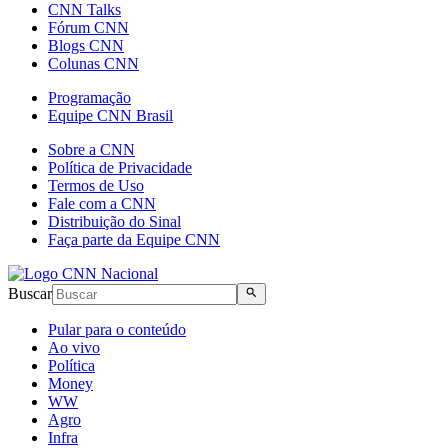
CNN Talks
Fórum CNN
Blogs CNN
Colunas CNN
Programação
Equipe CNN Brasil
Sobre a CNN
Política de Privacidade
Termos de Uso
Fale com a CNN
Distribuição do Sinal
Faça parte da Equipe CNN
Buscar
Pular para o conteúdo
Ao vivo
Política
Money
WW
Agro
Infra