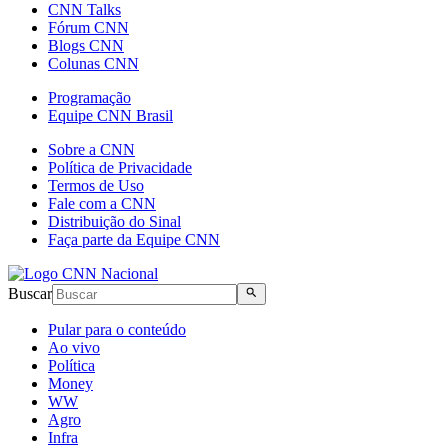
CNN Talks
Fórum CNN
Blogs CNN
Colunas CNN
Programação
Equipe CNN Brasil
Sobre a CNN
Política de Privacidade
Termos de Uso
Fale com a CNN
Distribuição do Sinal
Faça parte da Equipe CNN
Buscar
Pular para o conteúdo
Ao vivo
Política
Money
WW
Agro
Infra