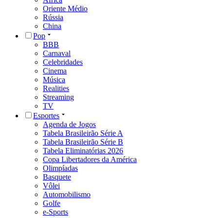
Oriente Médio
Rússia
China
Pop
BBB
Carnaval
Celebridades
Cinema
Música
Realities
Streaming
TV
Esportes
Agenda de Jogos
Tabela Brasileirão Série A
Tabela Brasileirão Série B
Tabela Eliminatórias 2026
Copa Libertadores da América
Olimpíadas
Basquete
Vôlei
Automobilismo
Golfe
e-Sports