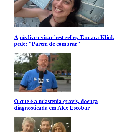
Após livro virar best-seller, Tamara Klink
pede: "Parem de comprar"
O que é a miastenia gravis, doença
diagnosticada em Alex Escobar