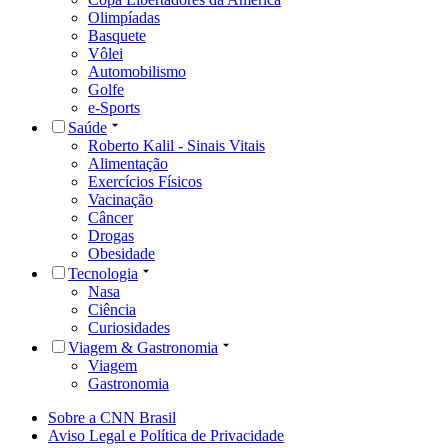
Olimpíadas
Basquete
Vôlei
Automobilismo
Golfe
e-Sports
Saúde
Roberto Kalil - Sinais Vitais
Alimentação
Exercícios Físicos
Vacinação
Câncer
Drogas
Obesidade
Tecnologia
Nasa
Ciência
Curiosidades
Viagem & Gastronomia
Viagem
Gastronomia
Sobre a CNN Brasil
Aviso Legal e Política de Privacidade