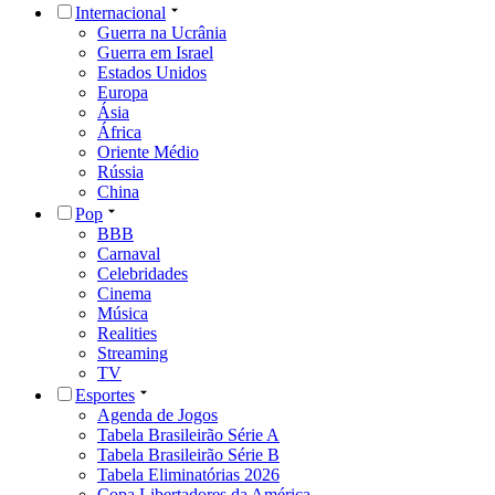
Internacional
Guerra na Ucrânia
Guerra em Israel
Estados Unidos
Europa
Ásia
África
Oriente Médio
Rússia
China
Pop
BBB
Carnaval
Celebridades
Cinema
Música
Realities
Streaming
TV
Esportes
Agenda de Jogos
Tabela Brasileirão Série A
Tabela Brasileirão Série B
Tabela Eliminatórias 2026
Copa Libertadores da América