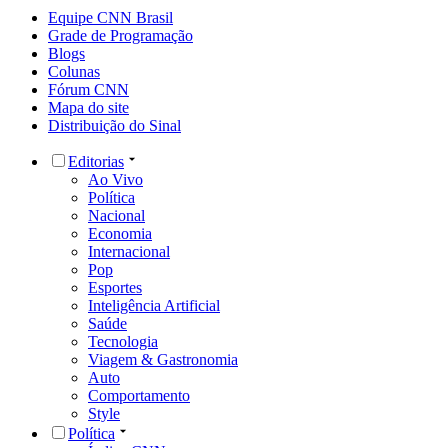
Equipe CNN Brasil
Grade de Programação
Blogs
Colunas
Fórum CNN
Mapa do site
Distribuição do Sinal
Editorias
Ao Vivo
Política
Nacional
Economia
Internacional
Pop
Esportes
Inteligência Artificial
Saúde
Tecnologia
Viagem & Gastronomia
Auto
Comportamento
Style
Política