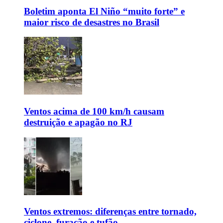
Boletim aponta El Niño “muito forte” e
maior risco de desastres no Brasil
Ventos acima de 100 km/h causam
destruição e apagão no RJ
Ventos extremos: diferenças entre tornado,
ciclone, furacão e tufão