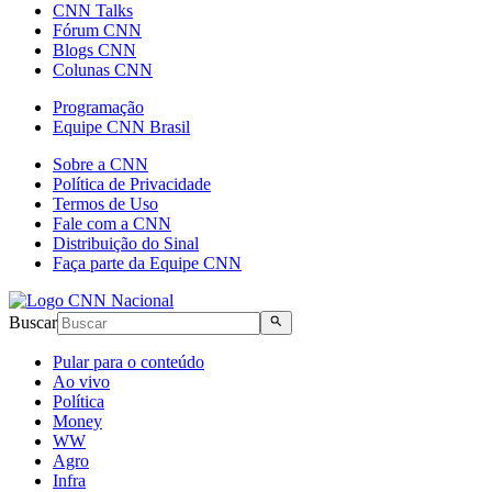
CNN Talks
Fórum CNN
Blogs CNN
Colunas CNN
Programação
Equipe CNN Brasil
Sobre a CNN
Política de Privacidade
Termos de Uso
Fale com a CNN
Distribuição do Sinal
Faça parte da Equipe CNN
Buscar
Pular para o conteúdo
Ao vivo
Política
Money
WW
Agro
Infra