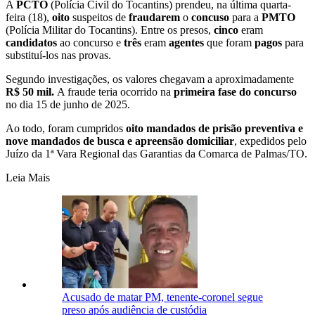
A
PCTO
(Polícia Civil do Tocantins) prendeu, na última quarta-
feira (18),
oito
suspeitos de
fraudarem
o
concuso
para a
PMTO
(Polícia Militar do Tocantins). Entre os presos,
cinco
eram
candidatos
ao concurso e
três
eram
agentes
que foram
pagos
para
substituí-los nas provas.
Segundo investigações, os valores chegavam a aproximadamente
R$ 50 mil.
A fraude teria ocorrido na
primeira fase do concurso
no dia 15 de junho de 2025.
Ao todo, foram cumpridos
oito mandados de prisão preventiva e
nove mandados de busca e apreensão domiciliar
, expedidos pelo
Juízo da 1ª Vara Regional das Garantias da Comarca de Palmas/TO.
Leia Mais
Acusado de matar PM, tenente-coronel segue
preso após audiência de custódia