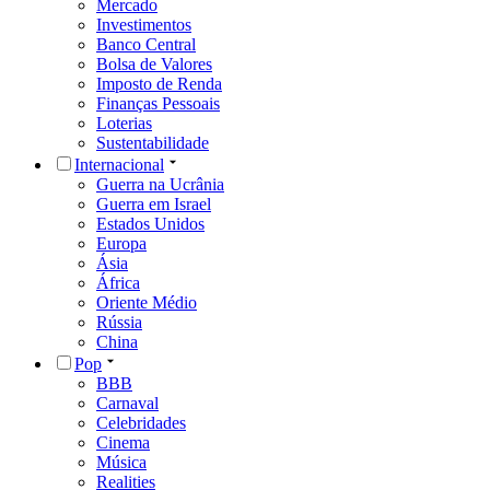
Mercado
Investimentos
Banco Central
Bolsa de Valores
Imposto de Renda
Finanças Pessoais
Loterias
Sustentabilidade
Internacional
Guerra na Ucrânia
Guerra em Israel
Estados Unidos
Europa
Ásia
África
Oriente Médio
Rússia
China
Pop
BBB
Carnaval
Celebridades
Cinema
Música
Realities