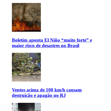
Boletim aponta El Niño “muito forte” e
maior risco de desastres no Brasil
Ventos acima de 100 km/h causam
destruição e apagão no RJ