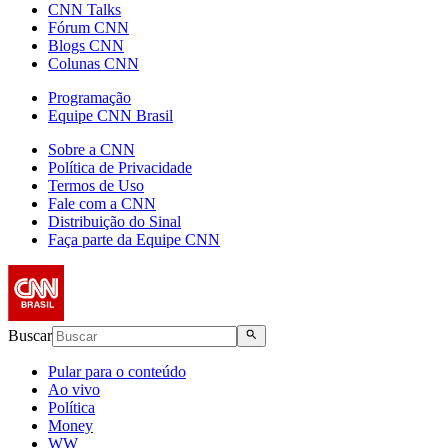
CNN Talks
Fórum CNN
Blogs CNN
Colunas CNN
Programação
Equipe CNN Brasil
Sobre a CNN
Política de Privacidade
Termos de Uso
Fale com a CNN
Distribuição do Sinal
Faça parte da Equipe CNN
Buscar
Pular para o conteúdo
Ao vivo
Política
Money
WW