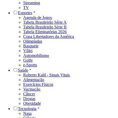
Streaming
TV
Esportes
Agenda de Jogos
Tabela Brasileirão Série A
Tabela Brasileirão Série B
Tabela Eliminatórias 2026
Copa Libertadores da América
Olimpíadas
Basquete
Vôlei
Automobilismo
Golfe
e-Sports
Saúde
Roberto Kalil - Sinais Vitais
Alimentação
Exercícios Físicos
Vacinação
Câncer
Drogas
Obesidade
Tecnologia
Nasa