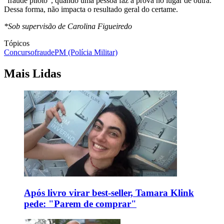
"fraude piloto", quando uma pessoa faz a prova no lugar de outra.
Dessa forma, não impacta o resultado geral do certame.
*Sob supervisão de Carolina Figueiredo
Tópicos
Concurso
fraude
PM (Polícia Militar)
Mais Lidas
Após livro virar best-seller, Tamara Klink
pede: "Parem de comprar"