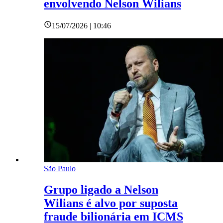
envolvendo Nelson Wilians
15/07/2026 | 10:46
São Paulo
Grupo ligado a Nelson
Wilians é alvo por suposta
fraude bilionária em ICMS