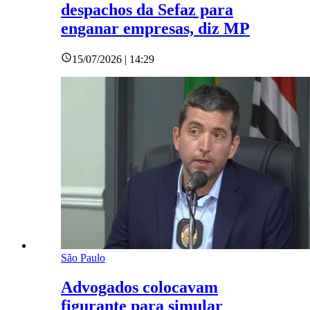
despachos da Sefaz para
enganar empresas, diz MP
15/07/2026 | 14:29
São Paulo
Advogados colocavam
figurante para simular