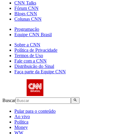
CNN Talks
Fórum CNN
Blogs CNN
Colunas CNN
Programação
Equipe CNN Brasil
Sobre a CNN
Política de Privacidade
Termos de Uso
Fale com a CNN
Distribuição do Sinal
Faça parte da Equipe CNN
Buscar
Pular para o conteúdo
Ao vivo
Política
Money
WW