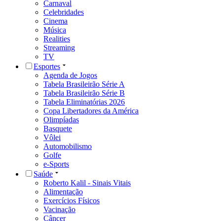
Carnaval
Celebridades
Cinema
Música
Realities
Streaming
TV
Esportes
Agenda de Jogos
Tabela Brasileirão Série A
Tabela Brasileirão Série B
Tabela Eliminatórias 2026
Copa Libertadores da América
Olimpíadas
Basquete
Vôlei
Automobilismo
Golfe
e-Sports
Saúde
Roberto Kalil - Sinais Vitais
Alimentação
Exercícios Físicos
Vacinação
Câncer