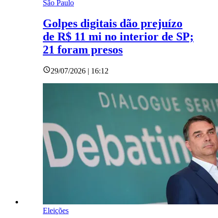
São Paulo
Golpes digitais dão prejuízo
de R$ 11 mi no interior de SP;
21 foram presos
29/07/2026 | 16:12
Eleições