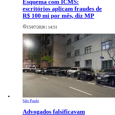
Esquema com ICMS:
escritórios aplicam fraudes de
R$ 100 mi por mês, diz MP
15/07/2026 | 14:51
São Paulo
Advogados falsificavam