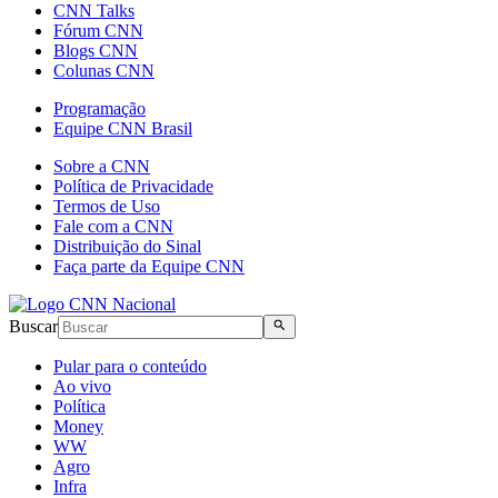
CNN Talks
Fórum CNN
Blogs CNN
Colunas CNN
Programação
Equipe CNN Brasil
Sobre a CNN
Política de Privacidade
Termos de Uso
Fale com a CNN
Distribuição do Sinal
Faça parte da Equipe CNN
Buscar
Pular para o conteúdo
Ao vivo
Política
Money
WW
Agro
Infra