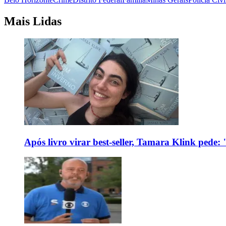
Mais Lidas
Após livro virar best-seller, Tamara Klink pede