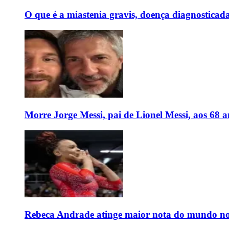
O que é a miastenia gravis, doença diagnostica
Morre Jorge Messi, pai de Lionel Messi, aos 68 a
Rebeca Andrade atinge maior nota do mundo no