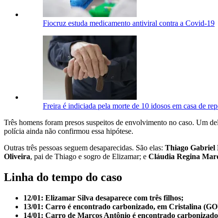
Fiocruz estuda medicamento antiviral contra a Covid-19
Freira é indiciada pela morte de 10 idosos em casa de 
Três homens foram presos suspeitos de envolvimento no caso. Um dele
polícia ainda não confirmou essa hipótese.
Outras três pessoas seguem desaparecidas. São elas:
Thiago Gabriel 
Oliveira
, pai de Thiago e sogro de Elizamar; e
Cláudia Regina Marq
Linha do tempo do caso
12/01: Elizamar Silva desaparece com três filhos;
13/01: Carro é encontrado carbonizado, em Cristalina (GO),
14/01: Carro de Marcos Antônio é encontrado carbonizado,