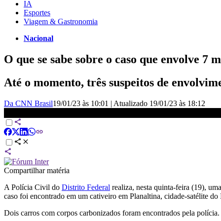
IA
Esportes
Viagem & Gastronomia
Nacional
O que se sabe sobre o caso que envolve 7 
Até o momento, três suspeitos de envolvime
Da CNN Brasil
19/01/23 às 10:01
|
Atualizado
19/01/23 às 18:12
Polícia faz buscas por desaparecidos no caso de família no DF |
Compartilhar matéria
A Polícia Civil do
Distrito Federal
realiza, nesta quinta-feira (19), 
caso foi encontrado em um cativeiro em Planaltina, cidade-satélite do
Dois carros com corpos carbonizados foram encontrados pela polícia. 