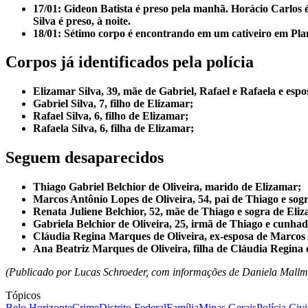
17/01: Gideon Batista é preso pela manhã. Horácio Carlos 
Silva é preso, à noite.
18/01: Sétimo corpo é encontrando em um cativeiro em Planal
Corpos já identificados pela polícia
Elizamar Silva, 39, mãe de Gabriel, Rafael e Rafaela e espo
Gabriel Silva, 7, filho de Elizamar;
Rafael Silva, 6, filho de Elizamar;
Rafaela Silva, 6, filha de Elizamar;
Seguem desaparecidos
Thiago Gabriel Belchior de Oliveira, marido de Elizamar;
Marcos Antônio Lopes de Oliveira, 54, pai de Thiago e sog
Renata Juliene Belchior, 52, mãe de Thiago e sogra de Eli
Gabriela Belchior de Oliveira, 25, irmã de Thiago e cunha
Cláudia Regina Marques de Oliveira, ex-esposa de Marcos
Ana Beatriz Marques de Oliveira, filha de Cláudia Regina
(Publicado por Lucas Schroeder, com informações de Daniela Mall
Tópicos
Belo Horizonte
Crime
Distrito Federal
Família
Minas Gerais
Polícia Civi