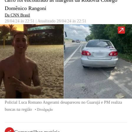
carro foi encontrado às margens da Rodovia Cônego
Domênico Rangoni
Da CNN Brasil
28/04/24 às 22:51
|
Atualizado
28/04/24 às 22:51
Policial Luca Romano Angerami desapareceu no Guarujá e PM realiza
buscas na região
•
Divulgação