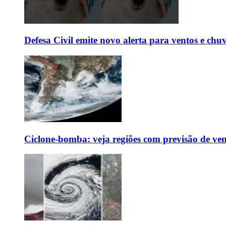
Defesa Civil emite novo alerta para ventos e chu
Ciclone-bomba: veja regiões com previsão de ven