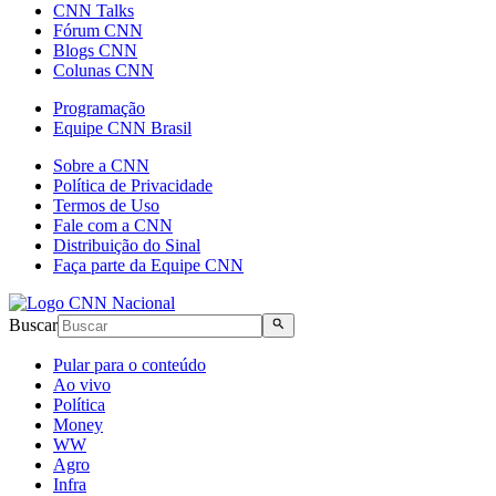
CNN Talks
Fórum CNN
Blogs CNN
Colunas CNN
Programação
Equipe CNN Brasil
Sobre a CNN
Política de Privacidade
Termos de Uso
Fale com a CNN
Distribuição do Sinal
Faça parte da Equipe CNN
Buscar
Pular para o conteúdo
Ao vivo
Política
Money
WW
Agro
Infra