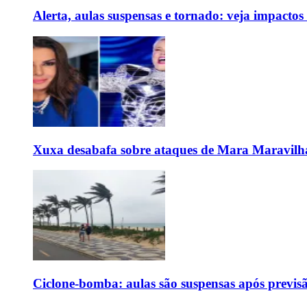
Alerta, aulas suspensas e tornado: veja impactos
Xuxa desabafa sobre ataques de Mara Maravilh
Ciclone-bomba: aulas são suspensas após previs