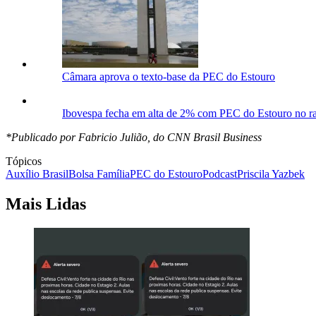
Câmara aprova o texto-base da PEC do Estouro
Ibovespa fecha em alta de 2% com PEC do Estouro no rad
*Publicado por Fabricio Julião, do CNN Brasil Business
Tópicos
Auxílio Brasil
Bolsa Família
PEC do Estouro
Podcast
Priscila Yazbek
Mais Lidas