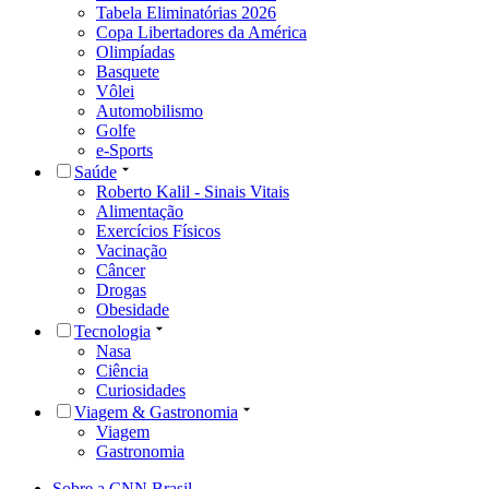
Tabela Eliminatórias 2026
Copa Libertadores da América
Olimpíadas
Basquete
Vôlei
Automobilismo
Golfe
e-Sports
Saúde
Roberto Kalil - Sinais Vitais
Alimentação
Exercícios Físicos
Vacinação
Câncer
Drogas
Obesidade
Tecnologia
Nasa
Ciência
Curiosidades
Viagem & Gastronomia
Viagem
Gastronomia
Sobre a CNN Brasil