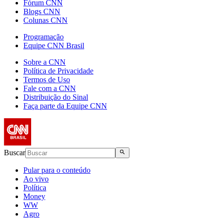
Fórum CNN
Blogs CNN
Colunas CNN
Programação
Equipe CNN Brasil
Sobre a CNN
Política de Privacidade
Termos de Uso
Fale com a CNN
Distribuição do Sinal
Faça parte da Equipe CNN
Buscar
Pular para o conteúdo
Ao vivo
Política
Money
WW
Agro