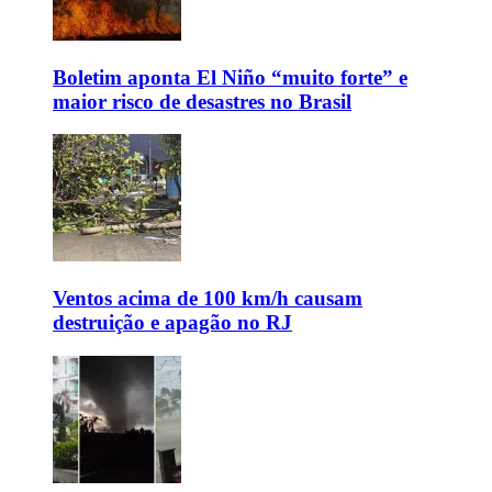
Boletim aponta El Niño “muito forte” e
maior risco de desastres no Brasil
Ventos acima de 100 km/h causam
destruição e apagão no RJ