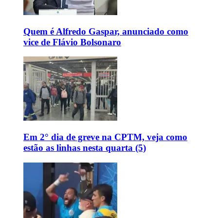
Quem é Alfredo Gaspar, anunciado como
vice de Flávio Bolsonaro
Em 2° dia de greve na CPTM, veja como
estão as linhas nesta quarta (5)