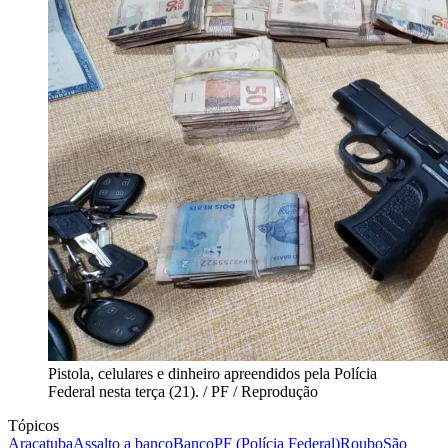
Pistola, celulares e dinheiro apreendidos pela Polícia
Federal nesta terça (21). / PF / Reprodução
Tópicos
Araçatuba
Assalto a banco
Banco
PF (Polícia Federal)
Roubo
São