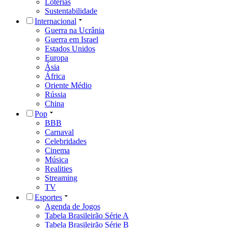
Loterias
Sustentabilidade
Internacional
Guerra na Ucrânia
Guerra em Israel
Estados Unidos
Europa
Ásia
África
Oriente Médio
Rússia
China
Pop
BBB
Carnaval
Celebridades
Cinema
Música
Realities
Streaming
TV
Esportes
Agenda de Jogos
Tabela Brasileirão Série A
Tabela Brasileirão Série B