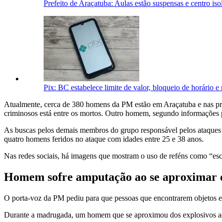
Prefeito de Araçatuba: Aulas estão suspensas e centro is
Pix: BC estabelece limite de valor, bloqueio de horário 
Atualmente, cerca de 380 homens da PM estão em Araçatuba e nas p
criminosos está entre os mortos. Outro homem, segundo informações pr
As buscas pelos demais membros do grupo responsável pelos ataques
quatro homens feridos no ataque com idades entre 25 e 38 anos.
Nas redes sociais, há imagens que mostram o uso de reféns como “es
Homem sofre amputação ao se aproximar
O porta-voz da PM pediu para que pessoas que encontrarem objetos es
Durante a madrugada, um homem que se aproximou dos explosivos ac