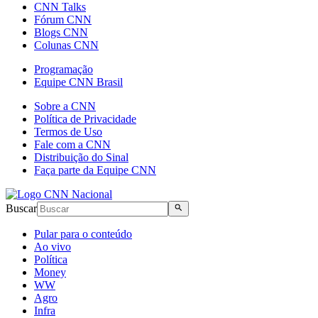
CNN Talks
Fórum CNN
Blogs CNN
Colunas CNN
Programação
Equipe CNN Brasil
Sobre a CNN
Política de Privacidade
Termos de Uso
Fale com a CNN
Distribuição do Sinal
Faça parte da Equipe CNN
Buscar
Pular para o conteúdo
Ao vivo
Política
Money
WW
Agro
Infra