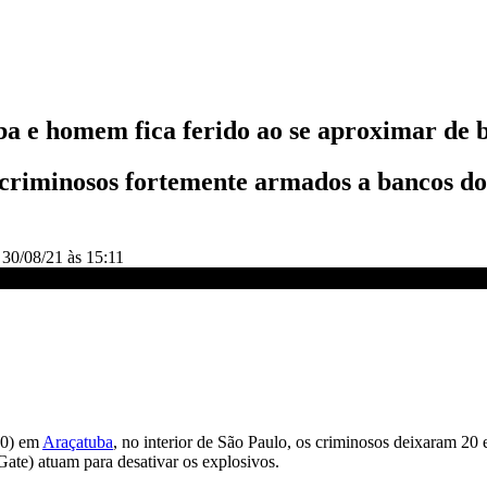
ba e homem fica ferido ao se aproximar de
criminosos fortemente armados a bancos do
o
30/08/21 às 15:11
mputação ao mexer em bomba | NOVO DIA
30) em
Araçatuba
, no interior de São Paulo, os criminosos deixaram 2
ate) atuam para desativar os explosivos.