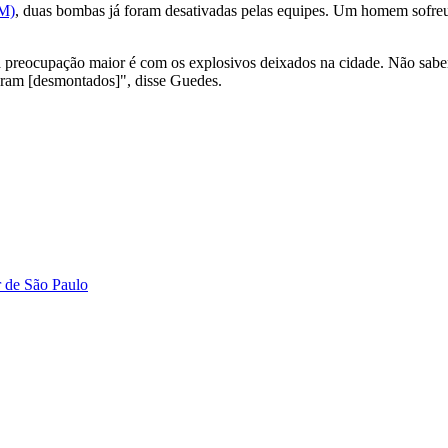
PM)
, duas bombas já foram desativadas pelas equipes. Um homem sofre
preocupação maior é com os explosivos deixados na cidade. Não sabemo
ram [desmontados]", disse Guedes.
r de São Paulo