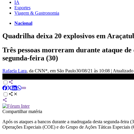
IA
Esportes
Viagem & Gastronomia
Nacional
Quadrilha deixa 20 explosivos em Araçatu
Três pessoas morreram durante ataque de 
segunda-feira (30)
Rafaela Lara
, da CNN*
, em São Paulo
30/08/21 às 10:08
|
Atualizad
PM: Quadrilha deixa 14 explosivos em Araçatuba; homem sofre a
Compartilhar matéria
Após os ataques a bancos durante a madrugada desta segunda-feira (
Operações Especiais (COE) e do Grupo de Ações Táticas Especiais (G