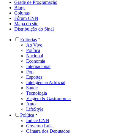
Grade de Programação
Blogs
Colunas
Fórum CNN
Mapa do site
Distribuição do Sinal
Editorias
Ao Vivo
Política
Nacional
Economia
Internacional
Pop
Esportes
Inteligência Artificial
Saúde
Tecnologia
Viagem & Gastronomia
Auto
LifeStyle
Política
Índice CNN
Governo Lula
Câmara dos Deputados