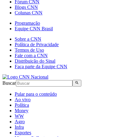
Fórum CNN
Blogs CNN
Colunas CNN
Programação
Equipe CNN Brasil
Sobre a CNN
Política de Privacidade
Termos de Uso
Fale com a CNN
Distribuição do Sinal
Faça parte da Equipe CNN
Buscar
Pular para o conteúdo
Ao vivo
Política
Money
WW
Agro
Infra
Esportes