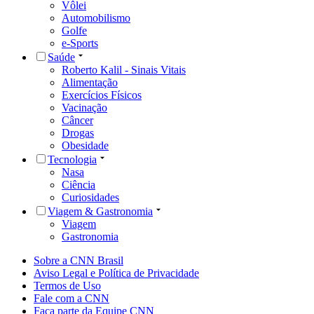
Vôlei
Automobilismo
Golfe
e-Sports
Saúde
Roberto Kalil - Sinais Vitais
Alimentação
Exercícios Físicos
Vacinação
Câncer
Drogas
Obesidade
Tecnologia
Nasa
Ciência
Curiosidades
Viagem & Gastronomia
Viagem
Gastronomia
Sobre a CNN Brasil
Aviso Legal e Política de Privacidade
Termos de Uso
Fale com a CNN
Faça parte da Equipe CNN