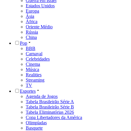
Guerra em Israel
Estados Unidos
Europa
Ásia
África
Oriente Médio
Rússia
China
Pop
BBB
Carnaval
Celebridades
Cinema
Música
Realities
Streaming
TV
Esportes
Agenda de Jogos
Tabela Brasileirão Série A
Tabela Brasileirão Série B
Tabela Eliminatórias 2026
Copa Libertadores da América
Olimpíadas
Basquete