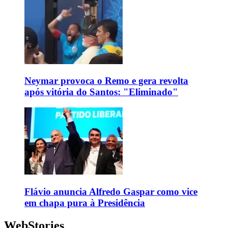
Neymar provoca o Remo e gera revolta
após vitória do Santos: "Eliminado"
Flávio anuncia Alfredo Gaspar como vice
em chapa pura à Presidência
WebStories