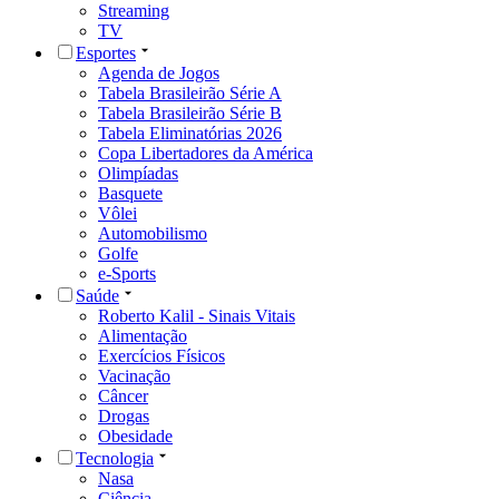
Streaming
TV
Esportes
Agenda de Jogos
Tabela Brasileirão Série A
Tabela Brasileirão Série B
Tabela Eliminatórias 2026
Copa Libertadores da América
Olimpíadas
Basquete
Vôlei
Automobilismo
Golfe
e-Sports
Saúde
Roberto Kalil - Sinais Vitais
Alimentação
Exercícios Físicos
Vacinação
Câncer
Drogas
Obesidade
Tecnologia
Nasa
Ciência