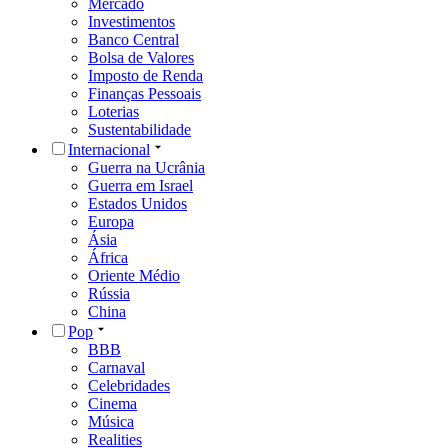
Mercado
Investimentos
Banco Central
Bolsa de Valores
Imposto de Renda
Finanças Pessoais
Loterias
Sustentabilidade
Internacional
Guerra na Ucrânia
Guerra em Israel
Estados Unidos
Europa
Ásia
África
Oriente Médio
Rússia
China
Pop
BBB
Carnaval
Celebridades
Cinema
Música
Realities