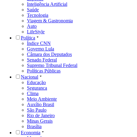
Inteligência Artificial
Saúde
Tecnologia
Viagem & Gastronomia
Auto
LifeStyle
Política
Índice CNN
Governo Lula
Câmara dos Deputados
Senado Federal
Supremo Tribunal Federal
Políticas Públicas
Nacional
Educação
Segurança
Clima
Meio Ambiente
Auxílio Brasil
São Paulo
Rio de Janeiro
Minas Gerais
Brasília
Economia