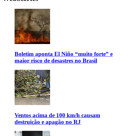
Boletim aponta El Niño “muito forte” e
maior risco de desastres no Brasil
Ventos acima de 100 km/h causam
destruição e apagão no RJ