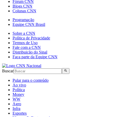
Fórum CNN
Blogs CNN
Colunas CNN
Programação
Equipe CNN Brasil
Sobre a CNN
Política de Privacidade
Termos de Uso
Fale com a CNN
Distribuição do Sinal
Faça parte da Equipe CNN
Buscar
Pular para o conteúdo
Ao vivo
Política
Money
WW
Agro
Infra
Esportes