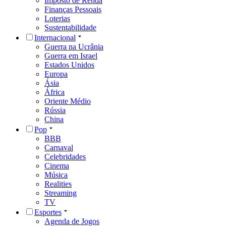
Imposto de Renda
Finanças Pessoais
Loterias
Sustentabilidade
Internacional
Guerra na Ucrânia
Guerra em Israel
Estados Unidos
Europa
Ásia
África
Oriente Médio
Rússia
China
Pop
BBB
Carnaval
Celebridades
Cinema
Música
Realities
Streaming
TV
Esportes
Agenda de Jogos