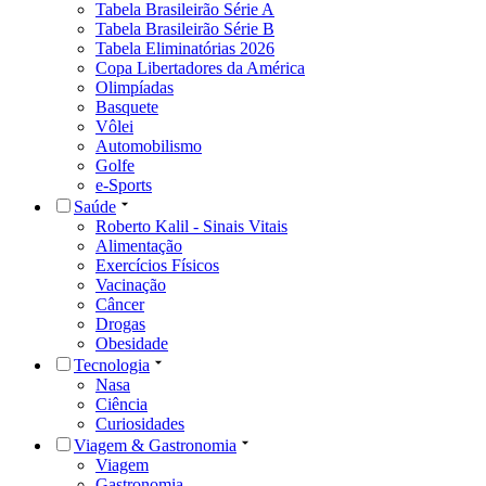
Tabela Brasileirão Série A
Tabela Brasileirão Série B
Tabela Eliminatórias 2026
Copa Libertadores da América
Olimpíadas
Basquete
Vôlei
Automobilismo
Golfe
e-Sports
Saúde
Roberto Kalil - Sinais Vitais
Alimentação
Exercícios Físicos
Vacinação
Câncer
Drogas
Obesidade
Tecnologia
Nasa
Ciência
Curiosidades
Viagem & Gastronomia
Viagem
Gastronomia