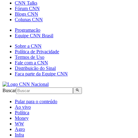
CNN Talks
Fórum CNN
Blogs CNN
Colunas CNN
Programação
Equipe CNN Brasil
Sobre a CNN
Política de Privacidade
Termos de Uso
Fale com a CNN
Distribuição do Sinal
Faça parte da Equipe CNN
Buscar
Pular para o conteúdo
Ao vivo
Política
Money
WW
Agro
Infra