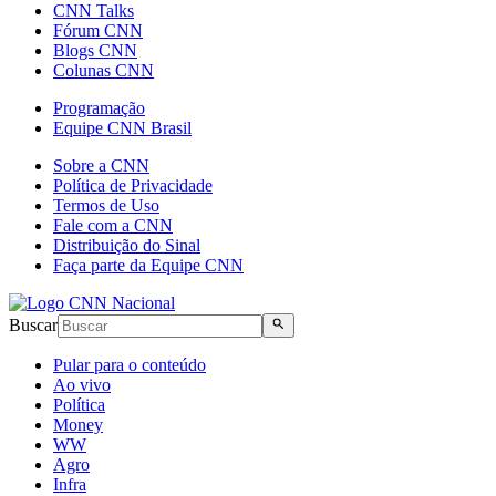
CNN Talks
Fórum CNN
Blogs CNN
Colunas CNN
Programação
Equipe CNN Brasil
Sobre a CNN
Política de Privacidade
Termos de Uso
Fale com a CNN
Distribuição do Sinal
Faça parte da Equipe CNN
Buscar
Pular para o conteúdo
Ao vivo
Política
Money
WW
Agro
Infra