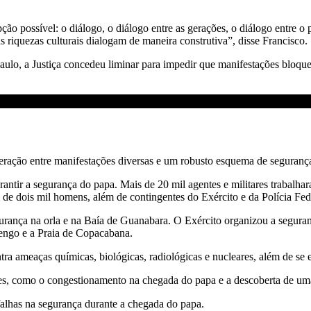
pção possível: o diálogo, o diálogo entre as gerações, o diálogo entre o
riquezas culturais dialogam de maneira construtiva”, disse Francisco.
ulo, a Justiça concedeu liminar para impedir que manifestações bloque
nteração entre manifestações diversas e um robusto esquema de seguranç
antir a segurança do papa. Mais de 20 mil agentes e militares trabalh
 de dois mil homens, além de contingentes do Exército e da Polícia Fed
urança na orla e na Baía de Guanabara. O Exército organizou a seguran
mengo e a Praia de Copacabana.
ntra ameaças químicas, biológicas, radiológicas e nucleares, além de s
es, como o congestionamento na chegada do papa e a descoberta de um
falhas na segurança durante a chegada do papa.