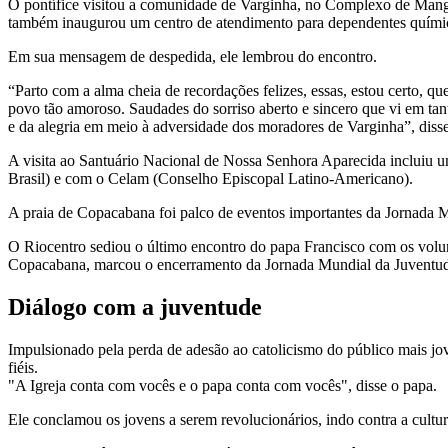
O pontífice visitou a comunidade de Varginha, no Complexo de Mangu
também inaugurou um centro de atendimento para dependentes químicos
Em sua mensagem de despedida, ele lembrou do encontro.
“Parto com a alma cheia de recordações felizes, essas, estou certo, q
povo tão amoroso. Saudades do sorriso aberto e sincero que vi em tan
e da alegria em meio à adversidade dos moradores de Varginha”, disse
A visita ao Santuário Nacional de Nossa Senhora Aparecida incluiu 
Brasil) e com o Celam (Conselho Episcopal Latino-Americano).
A praia de Copacabana foi palco de eventos importantes da Jornada M
O Riocentro sediou o último encontro do papa Francisco com os volu
Copacabana, marcou o encerramento da Jornada Mundial da Juventu
Diálogo com a juventude
Impulsionado pela perda de adesão ao catolicismo do público mais jov
fiéis.
"A Igreja conta com vocês e o papa conta com vocês", disse o papa.
Ele conclamou os jovens a serem revolucionários, indo contra a cultura