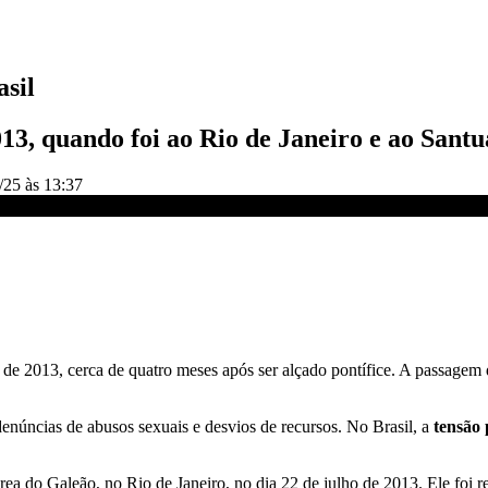
asil
013, quando foi ao Rio de Janeiro e ao Sant
/25 às 13:37
 Aparecida | BASTIDORES CNN
o de 2013, cerca de quatro meses após ser alçado pontífice. A passagem
núncias de abusos sexuais e desvios de recursos. No Brasil, a
tensão 
a do Galeão, no Rio de Janeiro, no dia 22 de julho de 2013. Ele foi r