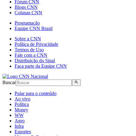
Fórum CNN
Blogs CNN
Colunas CNN
Programação
Equipe CNN Brasil
Sobre a CNN
Política de Privacidade
Termos de Uso
Fale com a CNN
Distribuição do Sinal
Faça parte da Equipe CNN
Buscar
Pular para o conteúdo
Ao vivo
Política
Money
WW
Agro
Infra
Esportes