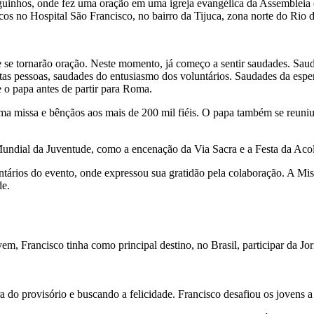
inhos, onde fez uma oração em uma igreja evangélica da Assembleia de
 no Hospital São Francisco, no bairro da Tijuca, zona norte do Rio d
ue se tornarão oração. Neste momento, já começo a sentir saudades. Sau
tas pessoas, saudades do entusiasmo dos voluntários. Saudades da espe
 o papa antes de partir para Roma.
uma missa e bênçãos aos mais de 200 mil fiéis. O papa também se reun
undial da Juventude, como a encenação da Via Sacra e a Festa da Acol
ntários do evento, onde expressou sua gratidão pela colaboração. A M
de.
em, Francisco tinha como principal destino, no Brasil, participar da 
 do provisório e buscando a felicidade. Francisco desafiou os jovens a 