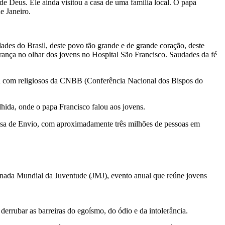
 Deus. Ele ainda visitou a casa de uma família local. O papa
e Janeiro.
dades do Brasil, deste povo tão grande e de grande coração, deste
rança no olhar dos jovens no Hospital São Francisco. Saudades da fé
iu com religiosos da CNBB (Conferência Nacional dos Bispos do
hida, onde o papa Francisco falou aos jovens.
issa de Envio, com aproximadamente três milhões de pessoas em
Jornada Mundial da Juventude (JMJ), evento anual que reúne jovens
derrubar as barreiras do egoísmo, do ódio e da intolerância.