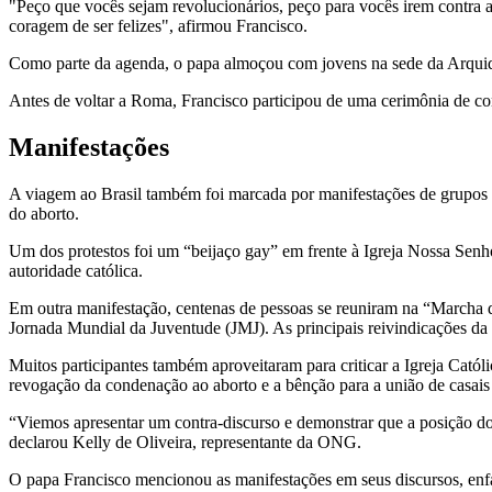
"Peço que vocês sejam revolucionários, peço para vocês irem contra 
coragem de ser felizes", afirmou Francisco.
Como parte da agenda, o papa almoçou com jovens na sede da Arquid
Antes de voltar a Roma, Francisco participou de uma cerimônia de co
Manifestações
A viagem ao Brasil também foi marcada por manifestações de grupos q
do aborto.
Um dos protestos foi um “beijaço gay” em frente à Igreja Nossa Senho
autoridade católica.
Em outra manifestação, centenas de pessoas se reuniram na “Marcha d
Jornada Mundial da Juventude (JMJ). As principais reivindicações da
Muitos participantes também aproveitaram para criticar a Igreja Catól
revogação da condenação ao aborto e a bênção para a união de casai
“Viemos apresentar um contra-discurso e demonstrar que a posição do
declarou Kelly de Oliveira, representante da ONG.
O papa Francisco mencionou as manifestações em seus discursos, enfati