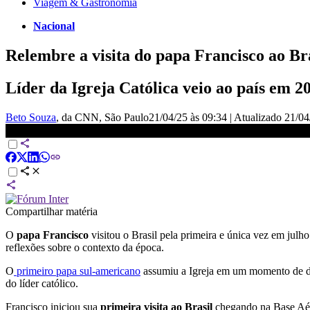
Viagem & Gastronomia
Nacional
Relembre a visita do papa Francisco ao Br
Líder da Igreja Católica veio ao país em 2
Beto Souza
, da CNN
, São Paulo
21/04/25 às 09:34
|
Atualizado
21/04
Veja como foi visita histórica do papa Francisco ao Santuário de
Compartilhar matéria
O
papa Francisco
visitou o Brasil pela primeira e única vez em julh
reflexões sobre o contexto da época.
O
primeiro papa sul-americano
assumiu a Igreja em um momento de de
do líder católico.
Francisco iniciou sua
primeira visita ao Brasil
chegando na Base Aére