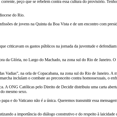
a corrente, peço que se rebelem contra essa cultura do provisório. Te
iocese do Rio.
nfissões de jovens na Quinta da Boa Vista e de um encontro com presid
ue criticavam os gastos públicos na jornada da juventude e defendiam
ra da Glória, no Largo do Machado, na zona sul do Rio de Janeiro. O a
as Vadias”, na orla de Copacabana, na zona sul do Rio de Janeiro. A m
 marcha incluíam o combate ao preconceito contra homossexuais, o enfre
ica. A ONG Católicas pelo Direito de Decidir distribuiu uma carta aber
s do mesmo sexo.
 papa e do Vaticano não é a única. Queremos transmitir essa mensagem 
zando a importância do diálogo construtivo e do respeito à laicidade d