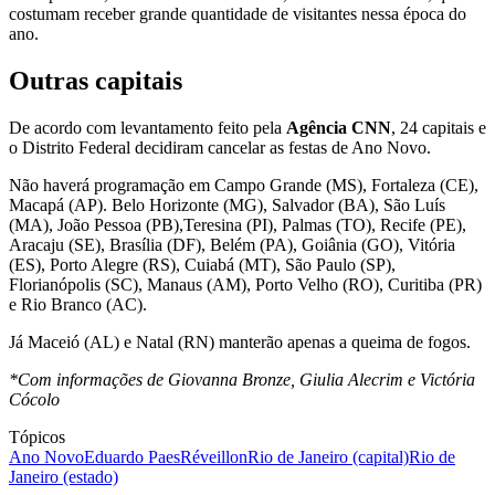
costumam receber grande quantidade de visitantes nessa época do
ano.
Outras capitais
De acordo com levantamento feito pela
Agência CNN
, 24 capitais e
o Distrito Federal decidiram cancelar as festas de Ano Novo.
Não haverá programação em Campo Grande (MS), Fortaleza (CE),
Macapá (AP). Belo Horizonte (MG), Salvador (BA), São Luís
(MA), João Pessoa (PB),Teresina (PI), Palmas (TO), Recife (PE),
Aracaju (SE), Brasília (DF), Belém (PA), Goiânia (GO), Vitória
(ES), Porto Alegre (RS), Cuiabá (MT), São Paulo (SP),
Florianópolis (SC), Manaus (AM), Porto Velho (RO), Curitiba (PR)
e Rio Branco (AC).
Já Maceió (AL) e Natal (RN) manterão apenas a queima de fogos.
*Com informações de Giovanna Bronze, Giulia Alecrim e Victória
Cócolo
Tópicos
Ano Novo
Eduardo Paes
Réveillon
Rio de Janeiro (capital)
Rio de
Janeiro (estado)