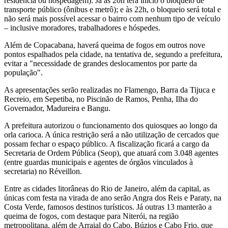
residência ou hospedagem). Já às 20h terá início o bloqueio de
transporte público (ônibus e metrô); e às 22h, o bloqueio será total e
não será mais possível acessar o bairro com nenhum tipo de veículo
– inclusive moradores, trabalhadores e hóspedes.
Além de Copacabana, haverá queima de fogos em outros nove
pontos espalhados pela cidade, na tentativa de, segundo a prefeitura,
evitar a "necessidade de grandes deslocamentos por parte da
população".
As apresentações serão realizadas no Flamengo, Barra da Tijuca e
Recreio, em Sepetiba, no Piscinão de Ramos, Penha, Ilha do
Governador, Madureira e Bangu.
A prefeitura autorizou o funcionamento dos quiosques ao longo da
orla carioca. A única restrição será a não utilização de cercados que
possam fechar o espaço público. A fiscalização ficará a cargo da
Secretaria de Ordem Pública (Seop), que atuará com 3.048 agentes
(entre guardas municipais e agentes de órgãos vinculados à
secretaria) no Réveillon.
Entre as cidades litorâneas do Rio de Janeiro, além da capital, as
únicas com festa na virada de ano serão Angra dos Reis e Paraty, na
Costa Verde, famosos destinos turísticos. Já outras 13 manterão a
queima de fogos, com destaque para Niterói, na região
metropolitana, além de Arraial do Cabo, Búzios e Cabo Frio, que