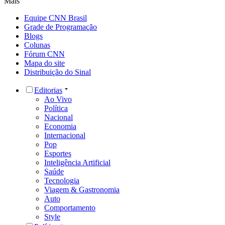
Mais
Equipe CNN Brasil
Grade de Programação
Blogs
Colunas
Fórum CNN
Mapa do site
Distribuição do Sinal
Editorias
Ao Vivo
Política
Nacional
Economia
Internacional
Pop
Esportes
Inteligência Artificial
Saúde
Tecnologia
Viagem & Gastronomia
Auto
Comportamento
Style