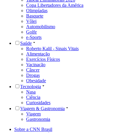
Copa Libertadores da América
Olimpíadas
Basquete
Vôlei
Automobilismo
Golfe
e-Sports
Saúde
Roberto Kalil - Sinais Vitais
Alimentação
Exercícios Físicos
Vacinação
Câncer
Drogas
Obesidade
Tecnologia
Nasa
Ciência
Curiosidades
Viagem & Gastronomia
Viagem
Gastronomia
Sobre a CNN Brasil