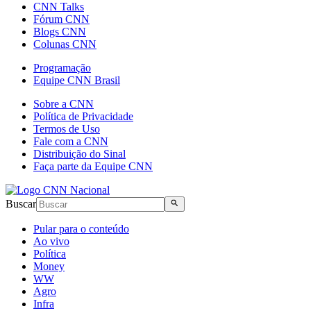
CNN Talks
Fórum CNN
Blogs CNN
Colunas CNN
Programação
Equipe CNN Brasil
Sobre a CNN
Política de Privacidade
Termos de Uso
Fale com a CNN
Distribuição do Sinal
Faça parte da Equipe CNN
Buscar
Pular para o conteúdo
Ao vivo
Política
Money
WW
Agro
Infra