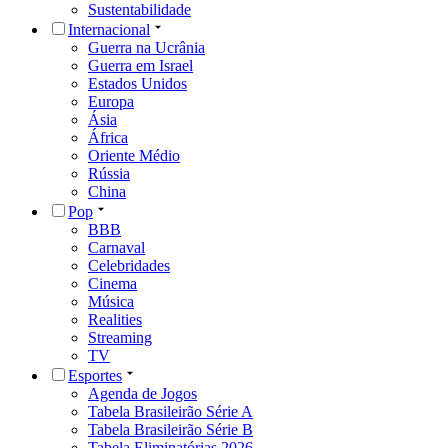
Sustentabilidade
Internacional
Guerra na Ucrânia
Guerra em Israel
Estados Unidos
Europa
Ásia
África
Oriente Médio
Rússia
China
Pop
BBB
Carnaval
Celebridades
Cinema
Música
Realities
Streaming
TV
Esportes
Agenda de Jogos
Tabela Brasileirão Série A
Tabela Brasileirão Série B
Tabela Eliminatórias 2026