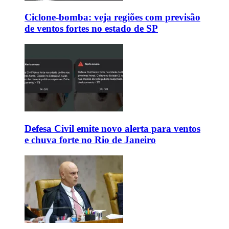
Ciclone-bomba: veja regiões com previsão
de ventos fortes no estado de SP
Defesa Civil emite novo alerta para ventos
e chuva forte no Rio de Janeiro