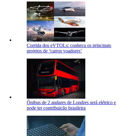
Corrida dos eVTOLs: conheça os principais
projetos de ‘carros voadores’
Ônibus de 2 andares de Londres será elétrico e
pode ter contribuição brasileira