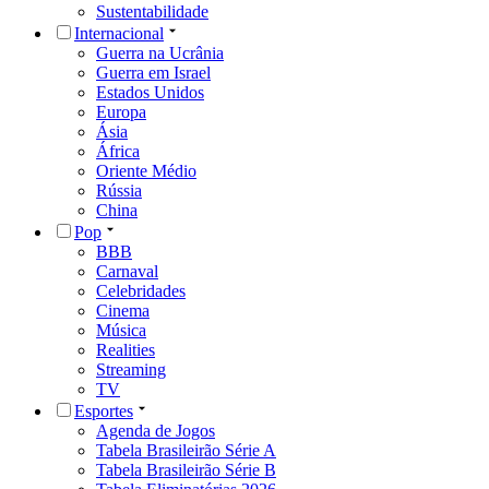
Sustentabilidade
Internacional
Guerra na Ucrânia
Guerra em Israel
Estados Unidos
Europa
Ásia
África
Oriente Médio
Rússia
China
Pop
BBB
Carnaval
Celebridades
Cinema
Música
Realities
Streaming
TV
Esportes
Agenda de Jogos
Tabela Brasileirão Série A
Tabela Brasileirão Série B