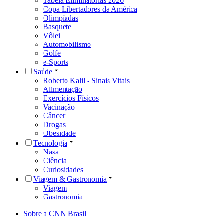
Tabela Eliminatórias 2026
Copa Libertadores da América
Olimpíadas
Basquete
Vôlei
Automobilismo
Golfe
e-Sports
Saúde
Roberto Kalil - Sinais Vitais
Alimentação
Exercícios Físicos
Vacinação
Câncer
Drogas
Obesidade
Tecnologia
Nasa
Ciência
Curiosidades
Viagem & Gastronomia
Viagem
Gastronomia
Sobre a CNN Brasil