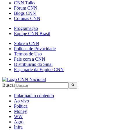
CNN Talks
Fórum CNN
Blogs CNN
Colunas CNN
Programação
Equipe CNN Brasil
Sobre a CNN
Política de Privacidade
Termos de Uso
Fale com a CNN
Distribuição do Sinal
Faça parte da Equipe CNN
Buscar
Pular para o conteúdo
Ao vivo
Política
Money
WW
Agro
Infra