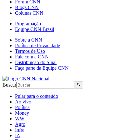
Fórum CNN
Blogs CNN
Colunas CNN
Programação
Equipe CNN Brasil
Sobre a CNN
Política de Privacidade
Termos de Uso
Fale com a CNN
Distribuição do Sinal
Faça parte da Equipe CNN
Buscar
Pular para o conteúdo
Ao vivo
Política
Money
WW
Agro
Infra
IA