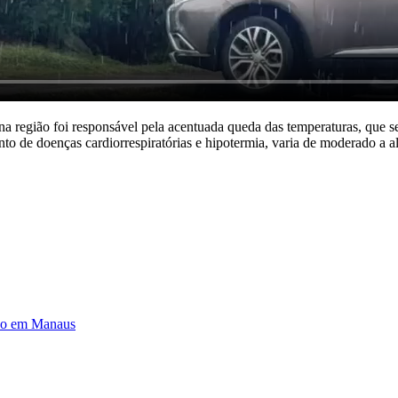
a região foi responsável pela acentuada queda das temperaturas, que se
nto de doenças cardiorrespiratórias e hipotermia, varia de moderado a a
ico em Manaus