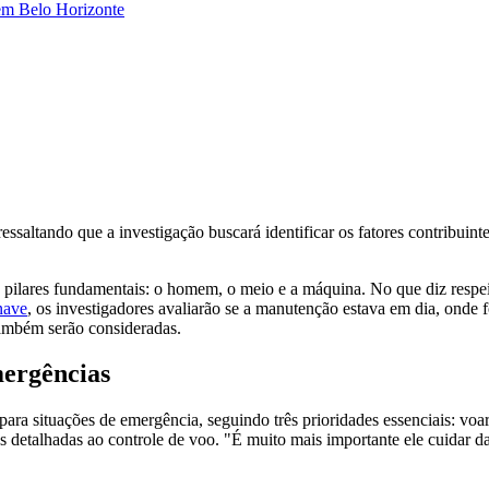
em Belo Horizonte
essaltando que a investigação buscará identificar os fatores contribuin
ês pilares fundamentais: o homem, o meio e a máquina. No que diz respei
nave
, os investigadores avaliarão se a manutenção estava em dia, onde f
ambém serão consideradas.
mergências
 para situações de emergência, seguindo três prioridades essenciais: v
es detalhadas ao controle de voo. "É muito mais importante ele cuidar d