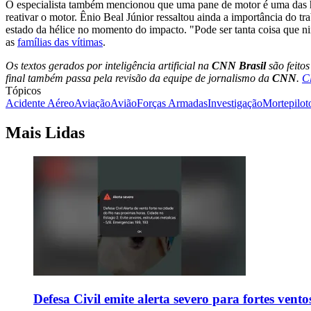
O especialista também mencionou que uma pane de motor é uma das hipó
reativar o motor. Ênio Beal Júnior ressaltou ainda a importância do t
estado da hélice no momento do impacto. "Pode ser tanta coisa que n
as
famílias das vítimas
.
Os textos gerados por inteligência artificial na
CNN Brasil
são feito
final também passa pela revisão da equipe de jornalismo da
CNN
.
C
Tópicos
Acidente Aéreo
Aviação
Avião
Forças Armadas
Investigação
Morte
pilot
Mais Lidas
Defesa Civil emite alerta severo para fortes vent