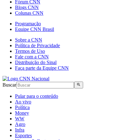
Fórum CNN
Blogs CNN
Colunas CNN
Programação
Equipe CNN Brasil
Sobre a CNN
Política de Privacidade
Termos de Uso
Fale com a CNN
Distribuição do Sinal
Faça parte da Equipe CNN
Buscar
Pular para o conteúdo
Ao vivo
Política
Money
WW
Agro
Infra
Esportes