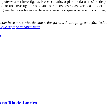
teses a ser investigada. Nesse cenário, o piloto teria uma série de pr
rabalho dos investigadores ao analisarem os destroços, verificando deta
inguém tem condições de dizer exatamente o que aconteceu", concluiu, 
s com base nos cortes de vídeos dos jornais de sua programação. Todas
lique aqui para saber mais
.
o
os no Rio de Janeiro