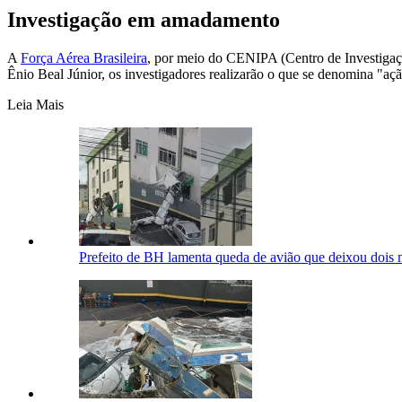
Investigação em amadamento
A
Força Aérea Brasileira
, por meio do CENIPA (Centro de Investigaçã
Ênio Beal Júnior, os investigadores realizarão o que se denomina "ação
Leia Mais
Prefeito de BH lamenta queda de avião que deixou dois m