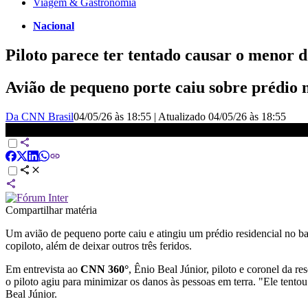
Viagem & Gastronomia
Nacional
Piloto parece ter tentado causar o menor d
Avião de pequeno porte caiu sobre prédio n
Da CNN Brasil
04/05/26 às 18:55
|
Atualizado
04/05/26 às 18:55
Piloto parece ter tentado causar o menor dano possível, diz coronel
Compartilhar matéria
Um avião de pequeno porte caiu e atingiu um prédio residencial no bai
copiloto, além de deixar outros três feridos.
Em entrevista ao
CNN 360°
, Ênio Beal Júnior, piloto e coronel da r
o piloto agiu para minimizar os danos às pessoas em terra. "Ele tento
Beal Júnior.