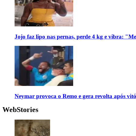
Jojo faz lipo nas pernas, perde 4 kg e vibra: "M
Neymar provoca o Remo e gera revolta após vit
WebStories