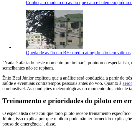
Conheça o modelo do avião que caiu e bateu em prédio 
Queda de avião em BH: prédio atingido não tem vítimas
"Nada é afastado neste momento preliminar", pontuou o especialista, r
semelhantes não se repitam.
Ênio Beal Júnior explicou que a análise será conduzida a partir de tr
saúde e eventuais contratempos pessoais antes do voo. Quanto à
aero
combustível. As condições meteorológicas no momento do acidente t
Treinamento e prioridades do piloto em e
O especialista destacou que todo piloto recebe treinamento específico
Júnior, isso explica por que o piloto pode não ter fornecido explicaçõ
pouso de emergência", disse.