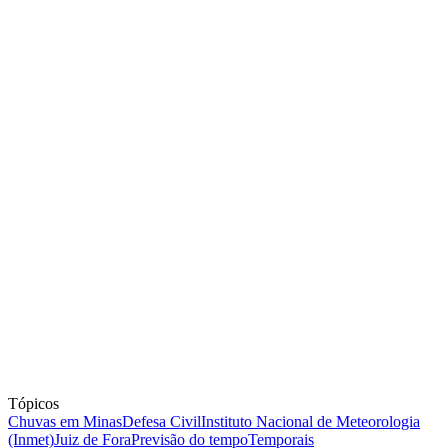
Tópicos
Chuvas em Minas
Defesa Civil
Instituto Nacional de Meteorologia
(Inmet)
Juiz de Fora
Previsão do tempo
Temporais