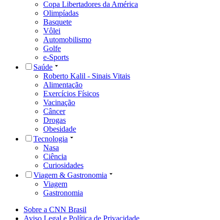
Copa Libertadores da América
Olimpíadas
Basquete
Vôlei
Automobilismo
Golfe
e-Sports
Saúde
Roberto Kalil - Sinais Vitais
Alimentação
Exercícios Físicos
Vacinação
Câncer
Drogas
Obesidade
Tecnologia
Nasa
Ciência
Curiosidades
Viagem & Gastronomia
Viagem
Gastronomia
Sobre a CNN Brasil
Aviso Legal e Política de Privacidade