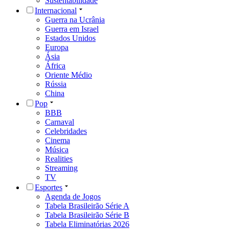
Sustentabilidade
Internacional
Guerra na Ucrânia
Guerra em Israel
Estados Unidos
Europa
Ásia
África
Oriente Médio
Rússia
China
Pop
BBB
Carnaval
Celebridades
Cinema
Música
Realities
Streaming
TV
Esportes
Agenda de Jogos
Tabela Brasileirão Série A
Tabela Brasileirão Série B
Tabela Eliminatórias 2026