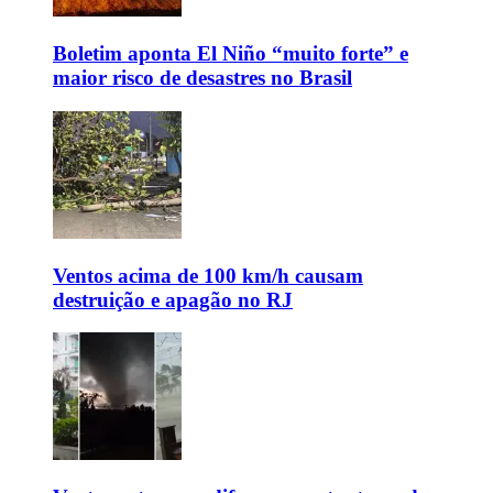
Boletim aponta El Niño “muito forte” e
maior risco de desastres no Brasil
Ventos acima de 100 km/h causam
destruição e apagão no RJ