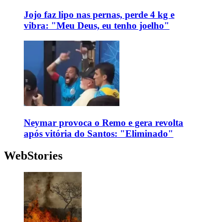
Jojo faz lipo nas pernas, perde 4 kg e
vibra: "Meu Deus, eu tenho joelho"
Neymar provoca o Remo e gera revolta
após vitória do Santos: "Eliminado"
WebStories