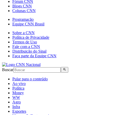
Fórum CNN
Blogs CNN
Colunas CNN
Programação
Equipe CNN Brasil
Sobre a CNN
Política de Privacidade
Termos de Uso
Fale com a CNN
Distribuição do Sinal
Faça parte da Equipe CNN
Buscar
Pular para o conteúdo
Ao vivo
Política
Money
WW
Agro
Infra
Esportes