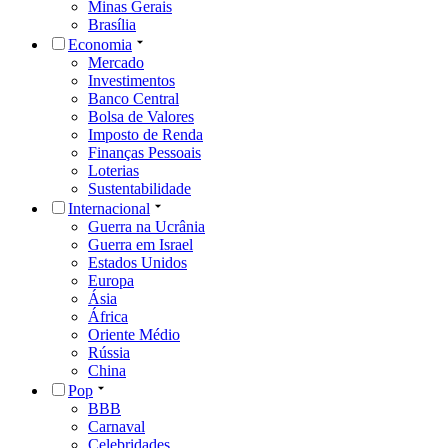
Minas Gerais
Brasília
Economia
Mercado
Investimentos
Banco Central
Bolsa de Valores
Imposto de Renda
Finanças Pessoais
Loterias
Sustentabilidade
Internacional
Guerra na Ucrânia
Guerra em Israel
Estados Unidos
Europa
Ásia
África
Oriente Médio
Rússia
China
Pop
BBB
Carnaval
Celebridades