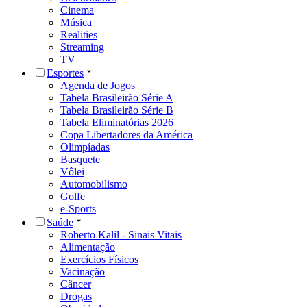
Cinema
Música
Realities
Streaming
TV
Esportes
Agenda de Jogos
Tabela Brasileirão Série A
Tabela Brasileirão Série B
Tabela Eliminatórias 2026
Copa Libertadores da América
Olimpíadas
Basquete
Vôlei
Automobilismo
Golfe
e-Sports
Saúde
Roberto Kalil - Sinais Vitais
Alimentação
Exercícios Físicos
Vacinação
Câncer
Drogas