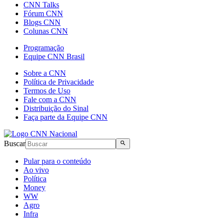
CNN Talks
Fórum CNN
Blogs CNN
Colunas CNN
Programação
Equipe CNN Brasil
Sobre a CNN
Política de Privacidade
Termos de Uso
Fale com a CNN
Distribuição do Sinal
Faça parte da Equipe CNN
Buscar
Pular para o conteúdo
Ao vivo
Política
Money
WW
Agro
Infra