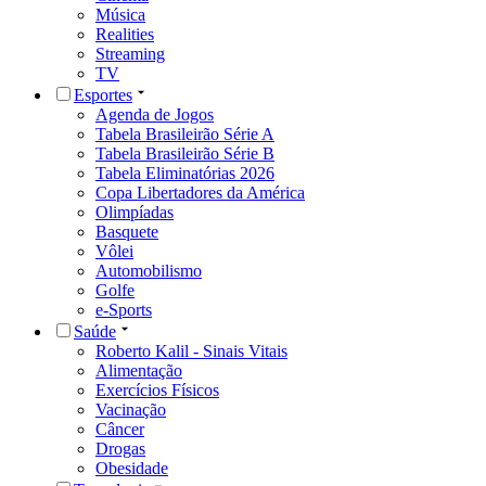
Música
Realities
Streaming
TV
Esportes
Agenda de Jogos
Tabela Brasileirão Série A
Tabela Brasileirão Série B
Tabela Eliminatórias 2026
Copa Libertadores da América
Olimpíadas
Basquete
Vôlei
Automobilismo
Golfe
e-Sports
Saúde
Roberto Kalil - Sinais Vitais
Alimentação
Exercícios Físicos
Vacinação
Câncer
Drogas
Obesidade