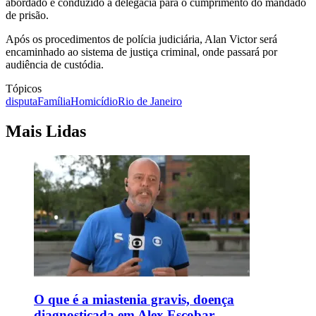
abordado e conduzido à delegacia para o cumprimento do mandado
de prisão.
Após os procedimentos de polícia judiciária, Alan Victor será
encaminhado ao sistema de justiça criminal, onde passará por
audiência de custódia.
Tópicos
disputa
Família
Homicídio
Rio de Janeiro
Mais Lidas
O que é a miastenia gravis, doença
diagnosticada em Alex Escobar