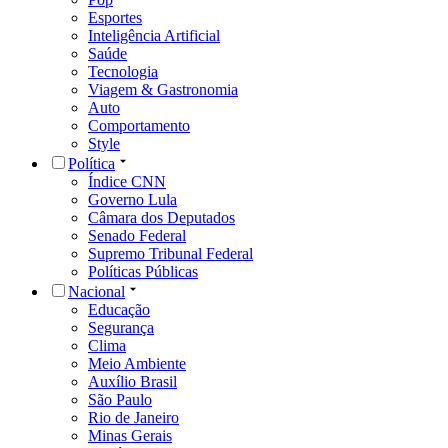
Esportes
Inteligência Artificial
Saúde
Tecnologia
Viagem & Gastronomia
Auto
Comportamento
Style
Política
Índice CNN
Governo Lula
Câmara dos Deputados
Senado Federal
Supremo Tribunal Federal
Políticas Públicas
Nacional
Educação
Segurança
Clima
Meio Ambiente
Auxílio Brasil
São Paulo
Rio de Janeiro
Minas Gerais