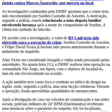
pistola contra Marcos Aparecido, que morreu no local
.
As investigações conduzidas pela DHBF apontam que o crime teria
sido encomendado por Suellen Custodio de Amorim. A motivação,
segundo a polícia, estaria
relacionada a uma disputa familiar
envolvendo herança
após a morte do companheiro de Suellen. A
vítima era cunhada do falecido.
De acordo com a investigação, o valor de
R$ 5 mil teria sido
oferecido para a execução do crime
. Suellen Custodio de Amorim
e Felipe David Scena já haviam sido presos anteriormente durante o
andamento do inquérito.
Alan Victor era considerado foragido e vinha sendo procurado pelas
autoridades. Na quarta-feira (11), a DHBF realizou uma operação na
comunidade São Jorge, em Japeri, com o objetivo de localizá-lo,
mas ele não foi encontrado na ocasião.
A ação também teve como foco o combate ao tráfico de drogas na
região, onde, segundo a polícia, atua uma facção criminosa. Durante
a operação, foram apreendidas quantidades de entorpecentes.
Após a divulgação do caso em veículos de comunicação e nas redes
sociais, policiais militares do 24º BPM (Queimandos) receberam
uma denúncia sobre o paradeiro do suspeito. Ele foi localizado,