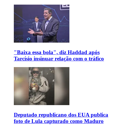
"Baixa essa bola", diz Haddad após
Tarcísio insinuar relação com o tráfico
Deputado republicano dos EUA publica
foto de Lula capturado como Maduro