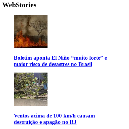
WebStories
Boletim aponta El Niño “muito forte” e
maior risco de desastres no Brasil
Ventos acima de 100 km/h causam
destruição e apagão no RJ