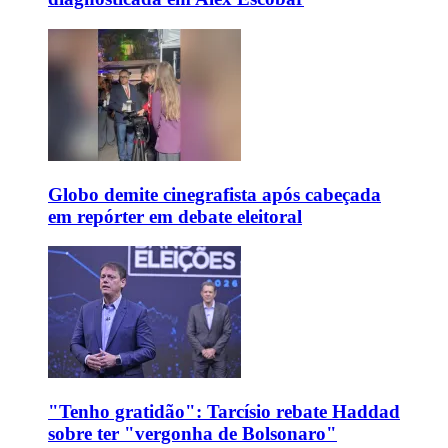
Globo demite cinegrafista após cabeçada
em repórter em debate eleitoral
"Tenho gratidão": Tarcísio rebate Haddad
sobre ter "vergonha de Bolsonaro"