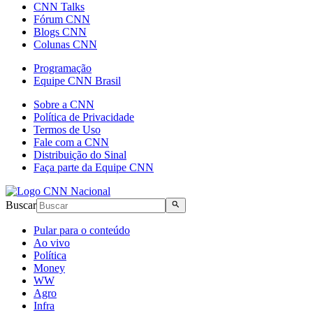
CNN Talks
Fórum CNN
Blogs CNN
Colunas CNN
Programação
Equipe CNN Brasil
Sobre a CNN
Política de Privacidade
Termos de Uso
Fale com a CNN
Distribuição do Sinal
Faça parte da Equipe CNN
Buscar
Pular para o conteúdo
Ao vivo
Política
Money
WW
Agro
Infra