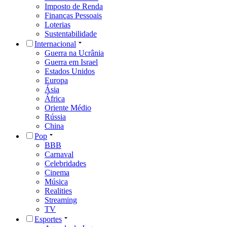
Imposto de Renda
Finanças Pessoais
Loterias
Sustentabilidade
Internacional
Guerra na Ucrânia
Guerra em Israel
Estados Unidos
Europa
Ásia
África
Oriente Médio
Rússia
China
Pop
BBB
Carnaval
Celebridades
Cinema
Música
Realities
Streaming
TV
Esportes