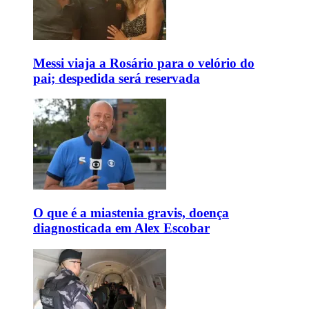
Messi viaja a Rosário para o velório do
pai; despedida será reservada
O que é a miastenia gravis, doença
diagnosticada em Alex Escobar