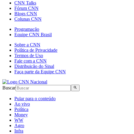
CNN Talks
Fórum CNN
Blogs CNN
Colunas CNN
Programação
Equipe CNN Brasil
Sobre a CNN
Política de Privacidade
Termos de Uso
Fale com a CNN
Distribuição do Sinal
Faça parte da Equipe CNN
Buscar
Pular para o conteúdo
Ao vivo
Política
Money
WW
Agro
Infra