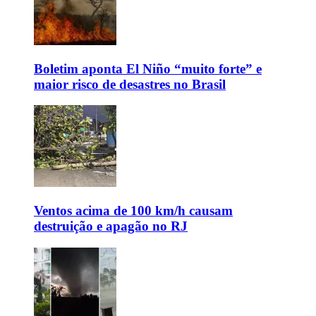
Boletim aponta El Niño “muito forte” e
maior risco de desastres no Brasil
Ventos acima de 100 km/h causam
destruição e apagão no RJ