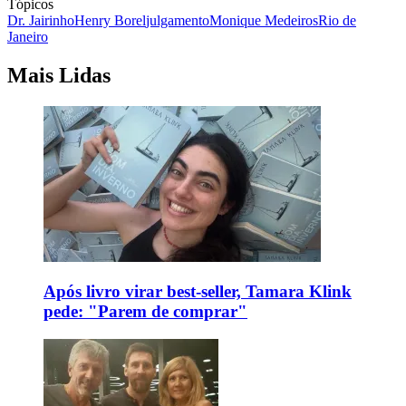
Tópicos
Dr. Jairinho
Henry Borel
julgamento
Monique Medeiros
Rio de
Janeiro
Mais Lidas
Após livro virar best-seller, Tamara Klink
pede: "Parem de comprar"