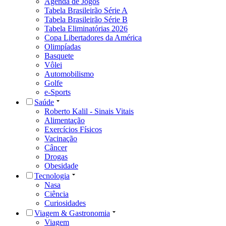
Agenda de Jogos
Tabela Brasileirão Série A
Tabela Brasileirão Série B
Tabela Eliminatórias 2026
Copa Libertadores da América
Olimpíadas
Basquete
Vôlei
Automobilismo
Golfe
e-Sports
Saúde
Roberto Kalil - Sinais Vitais
Alimentação
Exercícios Físicos
Vacinação
Câncer
Drogas
Obesidade
Tecnologia
Nasa
Ciência
Curiosidades
Viagem & Gastronomia
Viagem