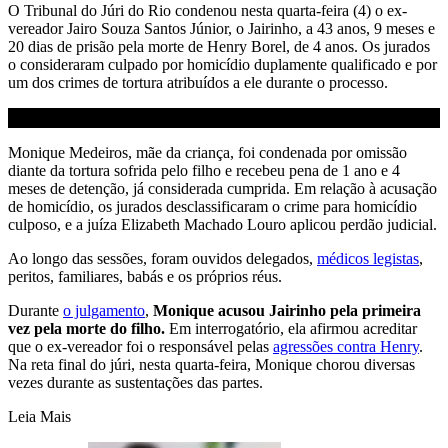
O Tribunal do Júri do Rio condenou nesta quarta-feira (4) o ex-
vereador Jairo Souza Santos Júnior, o Jairinho, a 43 anos, 9 meses e
20 dias de prisão pela morte de Henry Borel, de 4 anos. Os jurados
o consideraram culpado por homicídio duplamente qualificado e por
um dos crimes de tortura atribuídos a ele durante o processo.
Monique Medeiros, mãe da criança, foi condenada por omissão
diante da tortura sofrida pelo filho e recebeu pena de 1 ano e 4
meses de detenção, já considerada cumprida. Em relação à acusação
de homicídio, os jurados desclassificaram o crime para homicídio
culposo, e a juíza Elizabeth Machado Louro aplicou perdão judicial.
Ao longo das sessões, foram ouvidos delegados,
médicos legistas
,
peritos, familiares, babás e os próprios réus.
Durante
o julgamento
,
Monique acusou Jairinho pela primeira
vez pela morte do filho.
Em interrogatório, ela afirmou acreditar
que o ex-vereador foi o responsável pelas
agressões contra Henry
.
Na reta final do júri, nesta quarta-feira, Monique chorou diversas
vezes durante as sustentações das partes.
Leia Mais