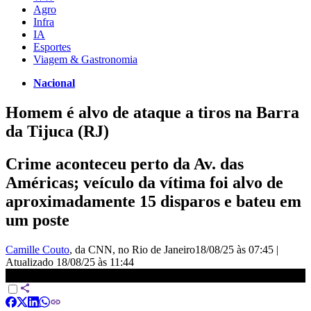
Agro
Infra
IA
Esportes
Viagem & Gastronomia
Nacional
Homem é alvo de ataque a tiros na Barra
da Tijuca (RJ)
Crime aconteceu perto da Av. das
Américas; veículo da vítima foi alvo de
aproximadamente 15 disparos e bateu em
um poste
Camille Couto
, da CNN
, no Rio de Janeiro
18/08/25 às 07:45
|
Atualizado
18/08/25 às 11:44
Motorista baleado na Barra da Tijuca leva seis tiros | LIVE CNN