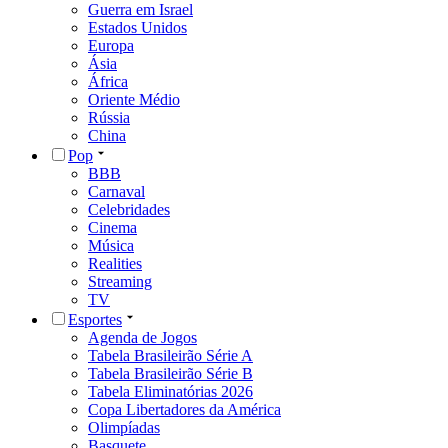
Guerra em Israel
Estados Unidos
Europa
Ásia
África
Oriente Médio
Rússia
China
Pop
BBB
Carnaval
Celebridades
Cinema
Música
Realities
Streaming
TV
Esportes
Agenda de Jogos
Tabela Brasileirão Série A
Tabela Brasileirão Série B
Tabela Eliminatórias 2026
Copa Libertadores da América
Olimpíadas
Basquete