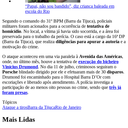
“Papai, não sou bandido”, diz criança baleada em
escola do Rio
Segundo o comando do 31º BPM (Barra da Tijuca), policiais
militares foram acionados para a ocorrência de
tentativa de
homicídio
. No local, a vítima já havia sido socorrida, e a área foi
preservada para o trabalho da perícia. O caso está a cargo da 16ª DP
(Barra da Tijuca), que realiza
diligências para apurar a autoria
e a
motivação do crime.
O ataque aconteceu em uma via paralela à
Avenida das Américas
,
onde, no último mês, houve a tentativa de
execução do bicheiro
Vinícius Drumond
. No dia 11 de julho, criminosos seguiram o
Porsche
blindado dirigido por ele e efetuaram mais de 30
disparos
.
Drumond foi encaminhado para o Hospital Barra D’Or com
escoriações e liberado após atendimento. A polícia investiga a
participação de ao menos oito pessoas no crime, sendo que
três já
foram presas
.
Tópicos
Ataque a tiros
Barra da Tijuca
Rio de Janeiro
Mais Lidas