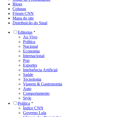
Blogs
Colunas
Fórum CNN
Mapa do site
Distribuição do Sinal
Editorias
Ao Vivo
Política
Nacional
Economia
Internacional
Pop
Esportes
Inteligência Artificial
Saúde
Tecnologia
Viagem & Gastronomia
Auto
Comportamento
Style
Política
Índice CNN
Governo Lula