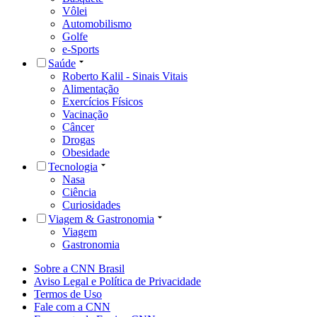
Vôlei
Automobilismo
Golfe
e-Sports
Saúde
Roberto Kalil - Sinais Vitais
Alimentação
Exercícios Físicos
Vacinação
Câncer
Drogas
Obesidade
Tecnologia
Nasa
Ciência
Curiosidades
Viagem & Gastronomia
Viagem
Gastronomia
Sobre a CNN Brasil
Aviso Legal e Política de Privacidade
Termos de Uso
Fale com a CNN