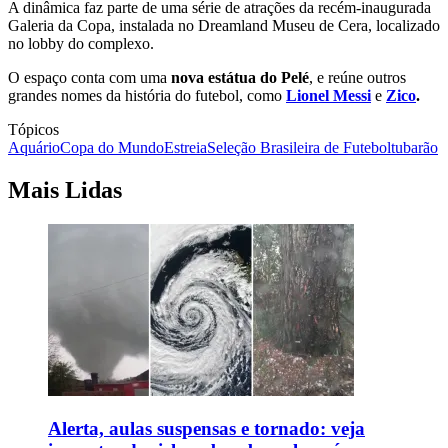
A dinâmica faz parte de uma série de atrações da recém-inaugurada
Galeria da Copa, instalada no Dreamland Museu de Cera, localizado
no lobby do complexo.
O espaço conta com uma
nova estátua do Pelé
, e reúne outros
grandes nomes da história do futebol, como
Lionel Messi
e
Zico
.
Tópicos
Aquário
Copa do Mundo
Estreia
Seleção Brasileira de Futebol
tubarão
Mais Lidas
Alerta, aulas suspensas e tornado: veja