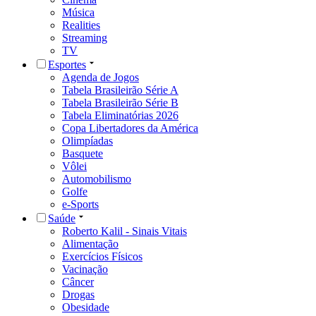
Música
Realities
Streaming
TV
Esportes
Agenda de Jogos
Tabela Brasileirão Série A
Tabela Brasileirão Série B
Tabela Eliminatórias 2026
Copa Libertadores da América
Olimpíadas
Basquete
Vôlei
Automobilismo
Golfe
e-Sports
Saúde
Roberto Kalil - Sinais Vitais
Alimentação
Exercícios Físicos
Vacinação
Câncer
Drogas
Obesidade