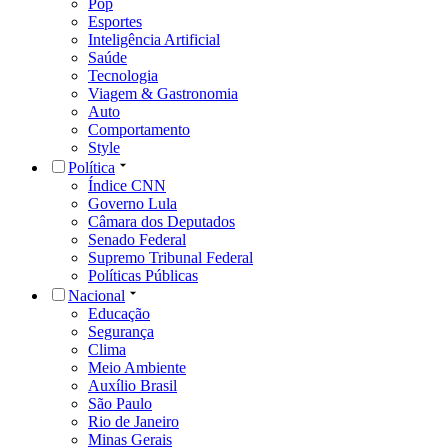
Pop
Esportes
Inteligência Artificial
Saúde
Tecnologia
Viagem & Gastronomia
Auto
Comportamento
Style
Política
Índice CNN
Governo Lula
Câmara dos Deputados
Senado Federal
Supremo Tribunal Federal
Políticas Públicas
Nacional
Educação
Segurança
Clima
Meio Ambiente
Auxílio Brasil
São Paulo
Rio de Janeiro
Minas Gerais