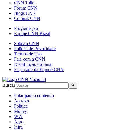
CNN Talks
Fórum CNN
Blogs CNN
Colunas CNN
Programação
Equipe CNN Brasil
Sobre a CNN
Política de Privacidade
Termos de Uso
Fale com a CNN
Distribuição do Sinal
Faça parte da Equipe CNN
Buscar
Pular para o conteúdo
Ao vivo
Política
Money
WW
Agro
Infra