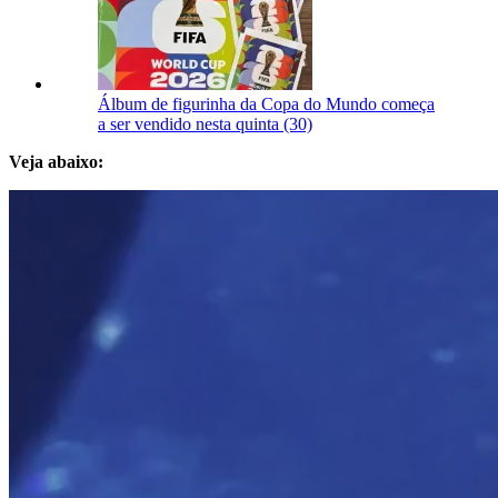
Álbum de figurinha da Copa do Mundo começa
a ser vendido nesta quinta (30)
Veja abaixo: