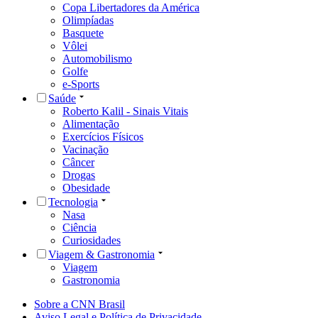
Copa Libertadores da América
Olimpíadas
Basquete
Vôlei
Automobilismo
Golfe
e-Sports
Saúde
Roberto Kalil - Sinais Vitais
Alimentação
Exercícios Físicos
Vacinação
Câncer
Drogas
Obesidade
Tecnologia
Nasa
Ciência
Curiosidades
Viagem & Gastronomia
Viagem
Gastronomia
Sobre a CNN Brasil
Aviso Legal e Política de Privacidade