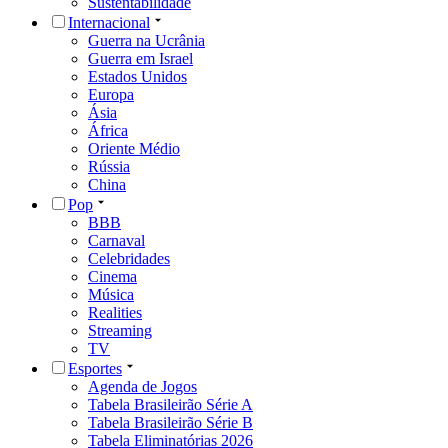
Sustentabilidade
Internacional
Guerra na Ucrânia
Guerra em Israel
Estados Unidos
Europa
Ásia
África
Oriente Médio
Rússia
China
Pop
BBB
Carnaval
Celebridades
Cinema
Música
Realities
Streaming
TV
Esportes
Agenda de Jogos
Tabela Brasileirão Série A
Tabela Brasileirão Série B
Tabela Eliminatórias 2026