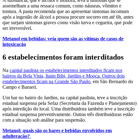
A substância, que é incolor e inodora, leva a sintomas que se
assemelham a uma ressaca comum, como náuseas, vômitos e
tontura. A pasta recomenda que ao apresentar sintomas incomum
após a ingestão de álcool a pessoa procure socorro em até 6h, antes
que surjam sintomas graves como visão turva e cegueira, que pode
ser irreversível.
Metanol em bebidas: veja quem são as vítimas de casos de
intoxicação
6 estabelecimentos foram interditados
Na
capital paulista os estabelecimentos interditados ficam nos
bairros da Bela Vista, Itaim Bibi, Jardins e Mooca. Outros dois
estabelecimentos ficam na Grande São Paulo
, em São Bernardo do
Campo e Barueri.
Um bar no bairro do Jardins, na capital paulista, teve a inscrição
estadual suspensa pela Sefaz (Secretaria da Fazenda e Planejamento)
após interdição do local. Uma distribuidora também teve a inscrição
estadual suspensa preventivamente. Outras três distribuidoras estão
com a situação sob análise para suspensão.
Metanol: quais são os bares e bebidas envolvidos em
adulteração?