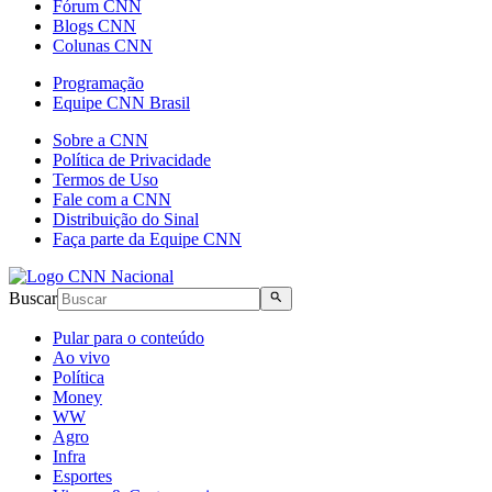
Fórum CNN
Blogs CNN
Colunas CNN
Programação
Equipe CNN Brasil
Sobre a CNN
Política de Privacidade
Termos de Uso
Fale com a CNN
Distribuição do Sinal
Faça parte da Equipe CNN
Buscar
Pular para o conteúdo
Ao vivo
Política
Money
WW
Agro
Infra
Esportes