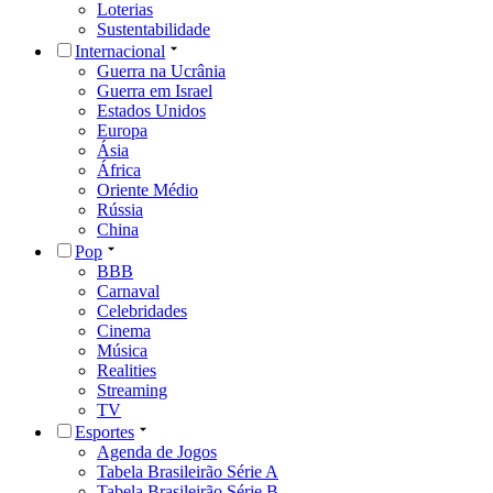
Loterias
Sustentabilidade
Internacional
Guerra na Ucrânia
Guerra em Israel
Estados Unidos
Europa
Ásia
África
Oriente Médio
Rússia
China
Pop
BBB
Carnaval
Celebridades
Cinema
Música
Realities
Streaming
TV
Esportes
Agenda de Jogos
Tabela Brasileirão Série A
Tabela Brasileirão Série B