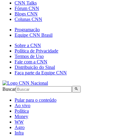
CNN Talks
Fórum CNN
Blogs CNN
Colunas CNN
Programação
Equipe CNN Brasil
Sobre a CNN
Política de Privacidade
Termos de Uso
Fale com a CNN
Distribuição do Sinal
Faça parte da Equipe CNN
Buscar
Pular para o conteúdo
Ao vivo
Política
Money
WW
Agro
Infra