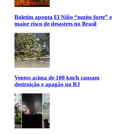
Boletim aponta El Niño “muito forte” e
maior risco de desastres no Brasil
Ventos acima de 100 km/h causam
destruição e apagão no RJ