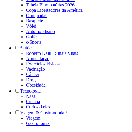
Tabela Eliminatórias 2026
Copa Libertadores da América
Olimpíadas
Basquete
Vôlei
Automobilismo
Golfe
e-Sports
Saúde
Roberto Kalil - Sinais Vitais
Alimentação
Exercícios Físicos
Vacinação
Câncer
Drogas
Obesidade
Tecnologia
Nasa
Ciência
Curiosidades
Viagem & Gastronomia
Viagem
Gastronomia