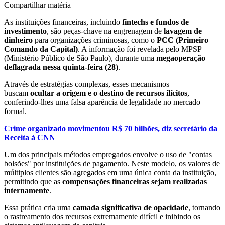
Compartilhar matéria
As
instituições financeiras
, incluindo
fintechs
e
fundos de
investimento
, são peças-chave na engrenagem de
lavagem de
dinheiro
para organizações criminosas, como o
PCC (Primeiro
Comando da Capital)
. A informação foi revelada pelo MPSP
(Ministério Público de São Paulo), durante uma
megaoperação
deflagrada nessa quinta-feira (28)
.
Através de estratégias complexas, esses mecanismos
buscam
ocultar a origem e o destino de recursos ilícitos
,
conferindo-lhes uma falsa aparência de legalidade no mercado
formal.
Crime organizado movimentou R$ 70 bilhões, diz secretário da
Receita à CNN
Um dos principais métodos empregados envolve o uso de "contas
bolsões" por instituições de pagamento
. Neste modelo, os valores de
múltiplos clientes são agregados em uma única conta da instituição,
permitindo que as
compensações financeiras sejam realizadas
internamente
.
Essa prática cria uma
camada significativa de opacidade
, tornando
o rastreamento dos recursos extremamente difícil e inibindo os