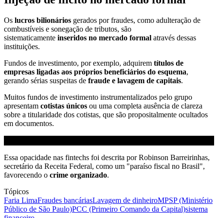
Os
lucros bilionários
gerados por fraudes, como adulteração de
combustíveis e sonegação de tributos, são
sistematicamente
inseridos no mercado formal
através dessas
instituições.
Fundos de investimento, por exemplo, adquirem
títulos de
empresas ligadas aos próprios beneficiários do esquema
,
gerando sérias suspeitas de
fraude e lavagem de capitais
.
Muitos fundos de investimento instrumentalizados pelo grupo
apresentam
cotistas únicos
ou uma completa ausência de clareza
sobre a titularidade dos cotistas, que são propositalmente ocultados
em documentos.
Essa opacidade nas fintechs foi descrita por Robinson Barreirinhas,
secretário da Receita Federal, como um "paraíso fiscal no Brasil",
favorecendo o
crime organizado
.
Tópicos
Faria Lima
Fraudes bancárias
Lavagem de dinheiro
MPSP (Ministério
Público de São Paulo)
PCC (Primeiro Comando da Capital)
sistema
financeiro