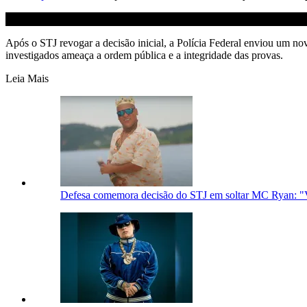
Após o STJ revogar a decisão inicial, a Polícia Federal enviou um n
investigados ameaça a ordem pública e a integridade das provas.
Leia Mais
Defesa comemora decisão do STJ em soltar MC Ryan: "