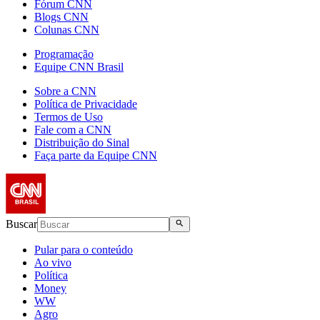
Fórum CNN
Blogs CNN
Colunas CNN
Programação
Equipe CNN Brasil
Sobre a CNN
Política de Privacidade
Termos de Uso
Fale com a CNN
Distribuição do Sinal
Faça parte da Equipe CNN
Buscar
Pular para o conteúdo
Ao vivo
Política
Money
WW
Agro