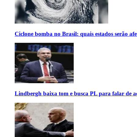
Ciclone bomba no Brasil: quais estados serão af
Lindbergh baixa tom e busca PL para falar de ac