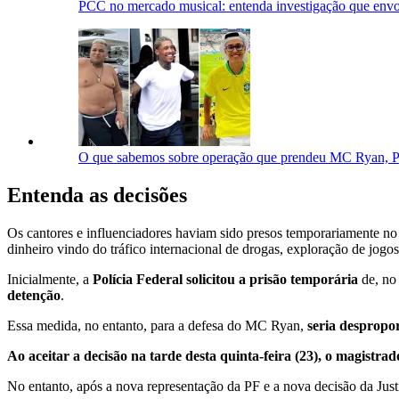
PCC no mercado musical: entenda investigação que en
O que sabemos sobre operação que prendeu MC Ryan, P
Entenda as decisões
Os cantores e influenciadores haviam sido presos temporariamente no
dinheiro vindo do tráfico internacional de drogas, exploração de jogos
Inicialmente, a
Polícia Federal solicitou a prisão temporária
de, no 
detenção
.
Essa medida, no entanto, para a defesa do MC Ryan,
seria despropo
Ao aceitar a decisão na tarde desta quinta-feira (23), o magistrad
No entanto, após a nova representação da PF e a nova decisão da Just