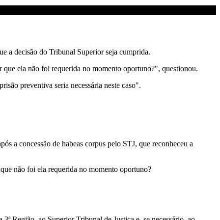
ue a decisão do Tribunal Superior seja cumprida.
or que ela não foi requerida no momento oportuno?", questionou.
risão preventiva seria necessária neste caso".
 após a concessão de habeas corpus pelo STJ, que reconheceu a
r que não foi ela requerida no momento oportuno?
3ª Região, ao Superior Tribunal de Justiça e, se necessário, ao