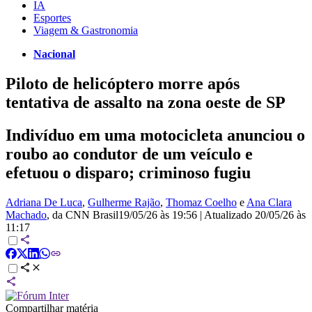
IA
Esportes
Viagem & Gastronomia
Nacional
Piloto de helicóptero morre após
tentativa de assalto na zona oeste de SP
Indivíduo em uma motocicleta anunciou o
roubo ao condutor de um veículo e
efetuou o disparo; criminoso fugiu
Adriana De Luca
,
Gulherme Rajão
,
Thomaz Coelho
e
Ana Clara
Machado
, da CNN Brasil
19/05/26 às 19:56
|
Atualizado
20/05/26 às
11:17
Compartilhar matéria