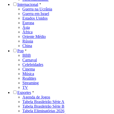
Internacional
Guerra na Ucrânia
Guerra em Israel
Estados Unidos
Europa
Ásia
África
Oriente Médio
Rússia
China
Pop
BBB
Carnaval
Celebridades
Cinema
Música
Realities
Streaming
TV
Esportes
Agenda de Jogos
Tabela Brasileirão Série A
Tabela Brasileirão Série B
Tabela Eliminatórias 2026