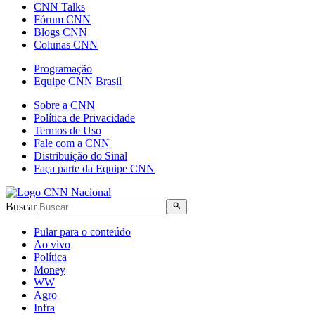
CNN Talks
Fórum CNN
Blogs CNN
Colunas CNN
Programação
Equipe CNN Brasil
Sobre a CNN
Política de Privacidade
Termos de Uso
Fale com a CNN
Distribuição do Sinal
Faça parte da Equipe CNN
Buscar
Pular para o conteúdo
Ao vivo
Política
Money
WW
Agro
Infra