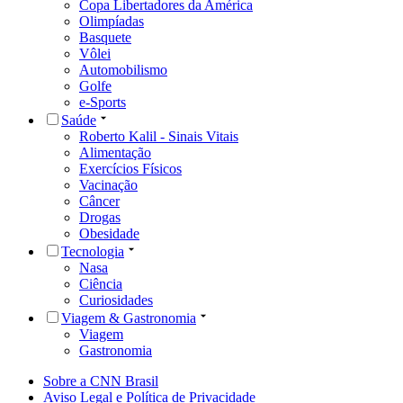
Copa Libertadores da América
Olimpíadas
Basquete
Vôlei
Automobilismo
Golfe
e-Sports
Saúde
Roberto Kalil - Sinais Vitais
Alimentação
Exercícios Físicos
Vacinação
Câncer
Drogas
Obesidade
Tecnologia
Nasa
Ciência
Curiosidades
Viagem & Gastronomia
Viagem
Gastronomia
Sobre a CNN Brasil
Aviso Legal e Política de Privacidade