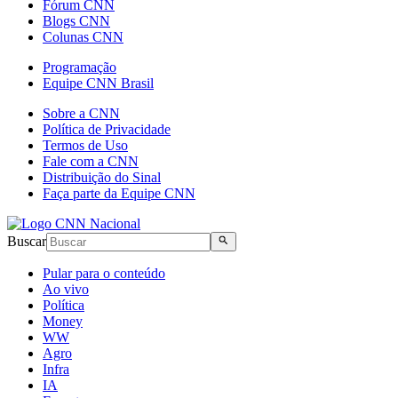
Fórum CNN
Blogs CNN
Colunas CNN
Programação
Equipe CNN Brasil
Sobre a CNN
Política de Privacidade
Termos de Uso
Fale com a CNN
Distribuição do Sinal
Faça parte da Equipe CNN
Buscar
Pular para o conteúdo
Ao vivo
Política
Money
WW
Agro
Infra
IA