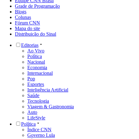
Equipe CNN Brasil
Grade de Programação
Blogs
Colunas
Fórum CNN
Mapa do site
Distribuição do Sinal
Editorias
Ao Vivo
Política
Nacional
Economia
Internacional
Pop
Esportes
Inteligência Artificial
Saúde
Tecnologia
Viagem & Gastronomia
Auto
LifeStyle
Política
Índice CNN
Governo Lula