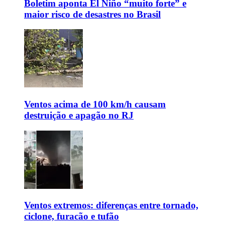
Boletim aponta El Niño “muito forte” e
maior risco de desastres no Brasil
Ventos acima de 100 km/h causam
destruição e apagão no RJ
Ventos extremos: diferenças entre tornado,
ciclone, furacão e tufão