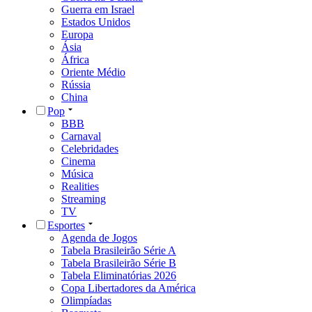
Guerra em Israel
Estados Unidos
Europa
Ásia
África
Oriente Médio
Rússia
China
Pop
BBB
Carnaval
Celebridades
Cinema
Música
Realities
Streaming
TV
Esportes
Agenda de Jogos
Tabela Brasileirão Série A
Tabela Brasileirão Série B
Tabela Eliminatórias 2026
Copa Libertadores da América
Olimpíadas