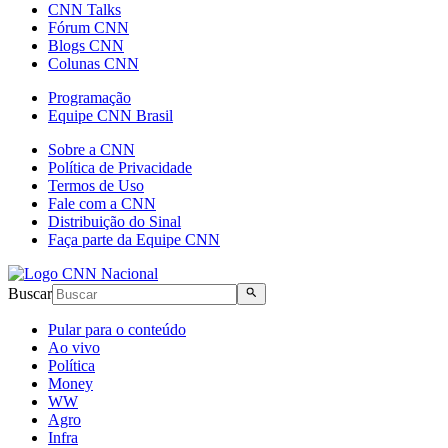
CNN Talks
Fórum CNN
Blogs CNN
Colunas CNN
Programação
Equipe CNN Brasil
Sobre a CNN
Política de Privacidade
Termos de Uso
Fale com a CNN
Distribuição do Sinal
Faça parte da Equipe CNN
Buscar
Pular para o conteúdo
Ao vivo
Política
Money
WW
Agro
Infra