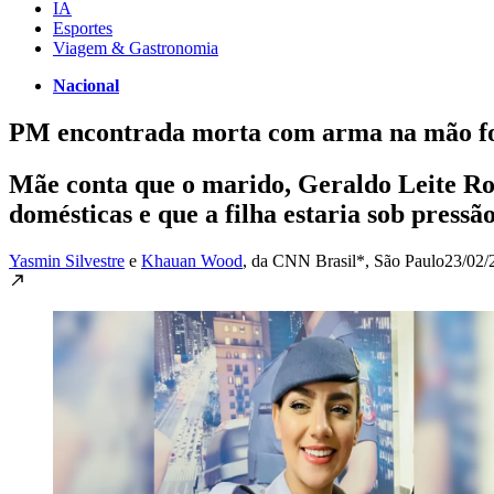
IA
Esportes
Viagem & Gastronomia
Nacional
PM encontrada morta com arma na mão fo
Mãe conta que o marido, Geraldo Leite Ros
domésticas e que a filha estaria sob pressã
Yasmin Silvestre
e
Khauan Wood
, da CNN Brasil*
, São Paulo
23/02/