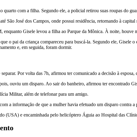
no quarto com a filha. Segundo ele, a policial retirou suas roupas do gua
 até São José dos Campos, onde possui residência, retornando à capital
M, enquanto Gisele levou a filha ao Parque da Mônica. À noite, houve 
o e que o pai da criança compareceu para buscá-la. Segundo ele, Gisele
onamento e, em seguida, foram dormir.
e separar. Por volta das 7h, afirmou ter comunicado a decisão à esposa,
ois, ouviu um disparo. Ao sair do banheiro, afirmou ter encontrado G
lícia Militar, além de telefonar para um amigo.
 com a informação de que a mulher havia efetuado um disparo contra a 
o (USA) e encaminhada pelo helicóptero Águia ao Hospital das Clínica
ento