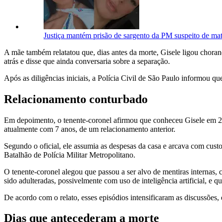
Justiça mantém prisão de sargento da PM suspeito de ma
A mãe também relatatou que, dias antes da morte, Gisele ligou chora
atrás e disse que ainda conversaria sobre a separação.
Após as diligências iniciais, a Polícia Civil de São Paulo informou q
Relacionamento conturbado
Em depoimento, o tenente-coronel afirmou que conheceu Gisele em 2021
atualmente com 7 anos, de um relacionamento anterior.
Segundo o oficial, ele assumia as despesas da casa e arcava com cust
Batalhão de Polícia Militar Metropolitano.
O tenente-coronel alegou que passou a ser alvo de mentiras internas
sido adulteradas, possivelmente com uso de inteligência artificial, e 
De acordo com o relato, esses episódios intensificaram as discussões, 
Dias que antecederam a morte