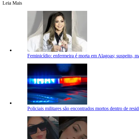
Leia Mais
Feminicídio: enfermeira é morta em Alagoas; suspeito, 
Policiais militares são encontrados mortos dentro de res