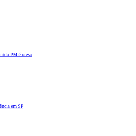
marido PM é preso
idência em SP