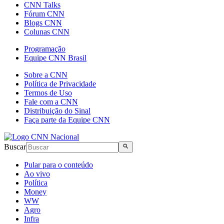
CNN Talks
Fórum CNN
Blogs CNN
Colunas CNN
Programação
Equipe CNN Brasil
Sobre a CNN
Política de Privacidade
Termos de Uso
Fale com a CNN
Distribuição do Sinal
Faça parte da Equipe CNN
Buscar
Pular para o conteúdo
Ao vivo
Política
Money
WW
Agro
Infra