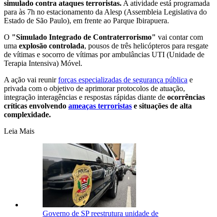
simulado contra ataques terroristas.
A atividade está programada
para às 7h no estacionamento da Alesp (Assembleia Legislativa do
Estado de São Paulo), em frente ao Parque Ibirapuera.
O
"Simulado Integrado de Contraterrorismo"
vai contar com
uma
explosão controlada
, pousos de três helicópteros para resgate
de vítimas e socorro de vítimas por ambulâncias UTI (Unidade de
Terapia Intensiva) Móvel.
A ação vai reunir
forças especializadas de segurança pública
e
privada com o objetivo de aprimorar protocolos de atuação,
integração interagências e respostas rápidas diante de
ocorrências
críticas envolvendo
ameaças terroristas
e situações de alta
complexidade.
Leia Mais
Governo de SP reestrutura unidade de