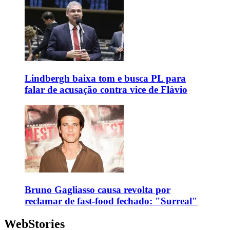
Lindbergh baixa tom e busca PL para
falar de acusação contra vice de Flávio
Bruno Gagliasso causa revolta por
reclamar de fast-food fechado: "Surreal"
WebStories