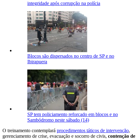
integridade após corrupção na polícia
Blocos são dispersados no centro de SP e no
Ibirapuera
SP tem policiamento reforçado em blocos e no
Sambódromo neste sábado (14)
O treinamento contemplará
procedimentos táticos de intervenção
,
gerenciamento de crise, evacuação e socorro de civis,
contenção de