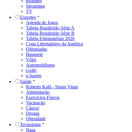
Realities
Streaming
TV
Esportes
Agenda de Jogos
Tabela Brasileirão Série A
Tabela Brasileirão Série B
Tabela Eliminatórias 2026
Copa Libertadores da América
Olimpíadas
Basquete
Vôlei
Automobilismo
Golfe
e-Sports
Saúde
Roberto Kalil - Sinais Vitais
Alimentação
Exercícios Físicos
Vacinação
Câncer
Drogas
Obesidade
Tecnologia
Nasa