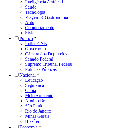
Inteligência Artificial
Saúde
Tecnologia
Viagem & Gastronomia
Auto
Comportamento
Style
Política
Índice CNN
Governo Lula
Câmara dos Deputados
Senado Federal
Supremo Tribunal Federal
Políticas Públicas
Nacional
Educação
Segurança
Clima
Meio Ambiente
Auxílio Brasil
São Paulo
Rio de Janeiro
Minas Gerais
Brasília
Economia