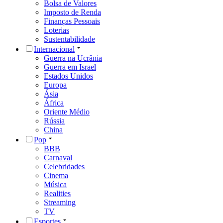
Bolsa de Valores
Imposto de Renda
Finanças Pessoais
Loterias
Sustentabilidade
Internacional
Guerra na Ucrânia
Guerra em Israel
Estados Unidos
Europa
Ásia
África
Oriente Médio
Rússia
China
Pop
BBB
Carnaval
Celebridades
Cinema
Música
Realities
Streaming
TV
Esportes