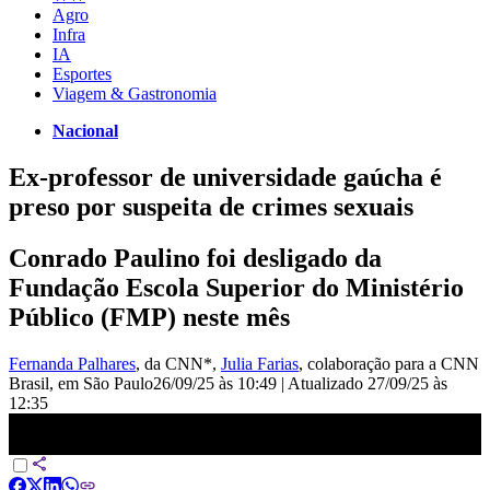
Agro
Infra
IA
Esportes
Viagem & Gastronomia
Nacional
Ex-professor de universidade gaúcha é
preso por suspeita de crimes sexuais
Conrado Paulino foi desligado da
Fundação Escola Superior do Ministério
Público (FMP) neste mês
Fernanda Palhares
, da CNN*
,
Julia Farias
, colaboração para a CNN
Brasil
, em São Paulo
26/09/25 às 10:49
|
Atualizado
27/09/25 às
12:35
Ex-professor de universidade gaúcha é preso por suspeita de crimes
sexuais | AGORA CNN