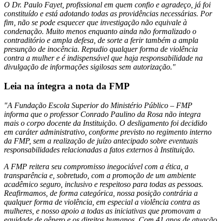
O Dr. Paulo Fayet, profissional em quem confio e agradeço, já foi
constituído e está adotando todas as providências necessárias. Por
fim, não se pode esquecer que investigação não equivale à
condenação. Muito menos enquanto ainda não formalizado o
contraditório e ampla defesa, de sorte a ferir também a ampla
presunção de inocência. Repudio qualquer forma de violência
contra a mulher e é indispensável que haja responsabilidade na
divulgação de informações sigilosas sem autorização."
Leia na íntegra a nota da FMP
"A Fundação Escola Superior do Ministério Público – FMP
informa que o professor Conrado Paulino da Rosa não integra
mais o corpo docente da Instituição. O desligamento foi decidido
em caráter administrativo, conforme previsto no regimento interno
da FMP, sem a realização de juízo antecipado sobre eventuais
responsabilidades relacionadas a fatos externos à Instituição.
A FMP reitera seu compromisso inegociável com a ética, a
transparência e, sobretudo, com a promoção de um ambiente
acadêmico seguro, inclusivo e respeitoso para todas as pessoas.
Reafirmamos, de forma categórica, nossa posição contrária a
qualquer forma de violência, em especial a violência contra as
mulheres, e nosso apoio a todas as iniciativas que promovam a
equidade de gênero e os direitos humanos. Com 41 anos de atuação