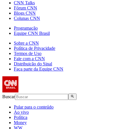
CNN Talks
Fórum CNN
Blogs CNN
Colunas CNN
Programação
Equipe CNN Brasil
Sobre a CNN
Política de Privacidade
Termos de Uso
Fale com a CNN
Distribuição do Sinal
Faça parte da Equipe CNN
Buscar
Pular para o conteúdo
Ao vivo
Política
Money
WW