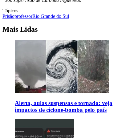
*Sob supervisão de Carolina Figueiredo
Tópicos
Prisão
professor
Rio Grande do Sul
Mais Lidas
Alerta, aulas suspensas e tornado: veja
impactos de ciclone-bomba pelo país