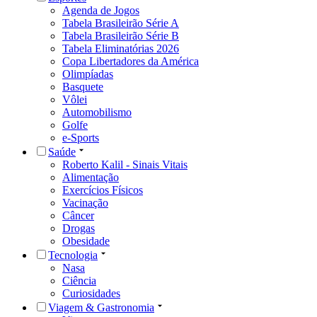
Agenda de Jogos
Tabela Brasileirão Série A
Tabela Brasileirão Série B
Tabela Eliminatórias 2026
Copa Libertadores da América
Olimpíadas
Basquete
Vôlei
Automobilismo
Golfe
e-Sports
Saúde
Roberto Kalil - Sinais Vitais
Alimentação
Exercícios Físicos
Vacinação
Câncer
Drogas
Obesidade
Tecnologia
Nasa
Ciência
Curiosidades
Viagem & Gastronomia