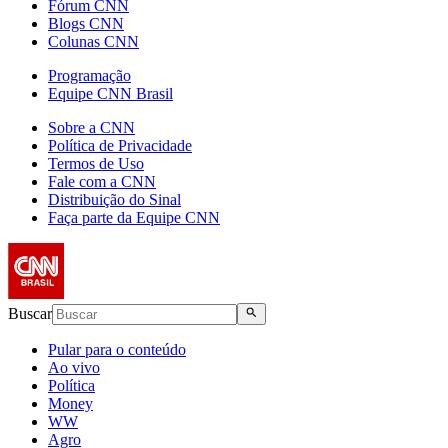
Fórum CNN
Blogs CNN
Colunas CNN
Programação
Equipe CNN Brasil
Sobre a CNN
Política de Privacidade
Termos de Uso
Fale com a CNN
Distribuição do Sinal
Faça parte da Equipe CNN
Buscar
Pular para o conteúdo
Ao vivo
Política
Money
WW
Agro