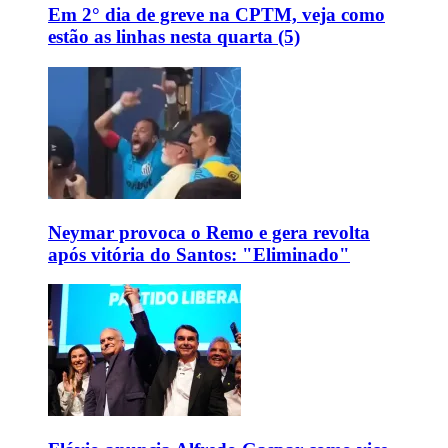
Em 2° dia de greve na CPTM, veja como
estão as linhas nesta quarta (5)
Neymar provoca o Remo e gera revolta
após vitória do Santos: "Eliminado"