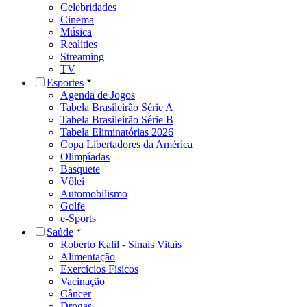
Celebridades
Cinema
Música
Realities
Streaming
TV
Esportes
Agenda de Jogos
Tabela Brasileirão Série A
Tabela Brasileirão Série B
Tabela Eliminatórias 2026
Copa Libertadores da América
Olimpíadas
Basquete
Vôlei
Automobilismo
Golfe
e-Sports
Saúde
Roberto Kalil - Sinais Vitais
Alimentação
Exercícios Físicos
Vacinação
Câncer
Drogas