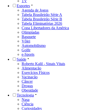
TV
Esportes
Agenda de Jogos
Tabela Brasileirão Série A
Tabela Brasileirão Série B
Tabela Eliminatórias 2026
Copa Libertadores da América
Olimpíadas
Basquete
Vôlei
Automobilismo
Golfe
e-Sports
Saúde
Roberto Kalil - Sinais Vitais
Alimentação
Exercícios Físicos
Vacinação
Câncer
Drogas
Obesidade
Tecnologia
Nasa
Ciência
Curiosidades