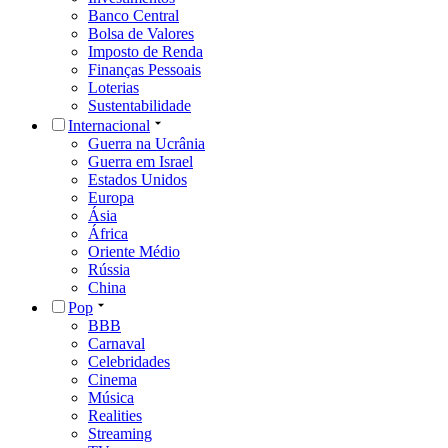
Banco Central
Bolsa de Valores
Imposto de Renda
Finanças Pessoais
Loterias
Sustentabilidade
Internacional
Guerra na Ucrânia
Guerra em Israel
Estados Unidos
Europa
Ásia
África
Oriente Médio
Rússia
China
Pop
BBB
Carnaval
Celebridades
Cinema
Música
Realities
Streaming