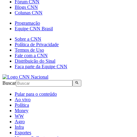
Fórum CNN
Blogs CNN
Colunas CNN
Programação
Equipe CNN Brasil
Sobre a CNN
Política de Privacidade
Termos de Uso
Fale com a CNN
Distribuição do Sinal
Faça parte da Equipe CNN
Buscar
Pular para o conteúdo
Ao vivo
Política
Money
WW
Agro
Infra
Esportes