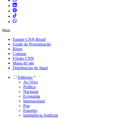
Mais
Equipe CNN Brasil
Grade de Programação
Blogs
Colunas
Fórum CNN
Mapa do site
Distribuição do Sinal
Editorias
Ao Vivo
Política
Nacional
Economia
Internacional
Pop
Esportes
Inteligência Artificial