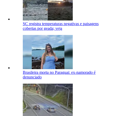
SC registra temperaturas negativas e paisagens
cobertas por geada; veja
Brasileira morta no Paraguai: ex-namorado é
denunciado