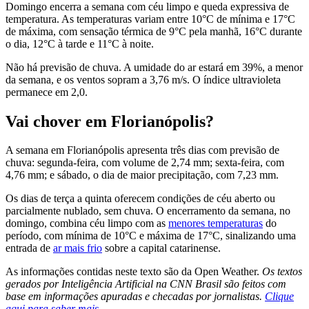
Domingo encerra a semana com céu limpo e queda expressiva de
temperatura. As temperaturas variam entre 10°C de mínima e 17°C
de máxima, com sensação térmica de 9°C pela manhã, 16°C durante
o dia, 12°C à tarde e 11°C à noite.
Não há previsão de chuva. A umidade do ar estará em 39%, a menor
da semana, e os ventos sopram a 3,76 m/s. O índice ultravioleta
permanece em 2,0.
Vai chover em Florianópolis?
A semana em Florianópolis apresenta três dias com previsão de
chuva: segunda-feira, com volume de 2,74 mm; sexta-feira, com
4,76 mm; e sábado, o dia de maior precipitação, com 7,23 mm.
Os dias de terça a quinta oferecem condições de céu aberto ou
parcialmente nublado, sem chuva. O encerramento da semana, no
domingo, combina céu limpo com as
menores temperaturas
do
período, com mínima de 10°C e máxima de 17°C, sinalizando uma
entrada de
ar mais frio
sobre a capital catarinense.
As informações contidas neste texto são da Open Weather.
Os textos
gerados por Inteligência Artificial na CNN Brasil são feitos com
base em informações apuradas e checadas por jornalistas.
Clique
aqui para saber mais