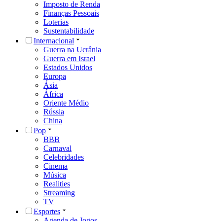
Imposto de Renda
Finanças Pessoais
Loterias
Sustentabilidade
Internacional
Guerra na Ucrânia
Guerra em Israel
Estados Unidos
Europa
Ásia
África
Oriente Médio
Rússia
China
Pop
BBB
Carnaval
Celebridades
Cinema
Música
Realities
Streaming
TV
Esportes
Agenda de Jogos