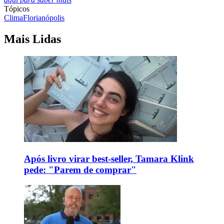
Tópicos
Clima
Florianópolis
Mais Lidas
Após livro virar best-seller, Tamara Klink
pede: "Parem de comprar"