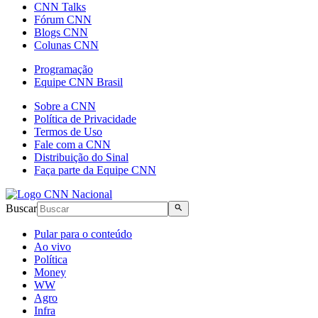
CNN Talks
Fórum CNN
Blogs CNN
Colunas CNN
Programação
Equipe CNN Brasil
Sobre a CNN
Política de Privacidade
Termos de Uso
Fale com a CNN
Distribuição do Sinal
Faça parte da Equipe CNN
Buscar
Pular para o conteúdo
Ao vivo
Política
Money
WW
Agro
Infra