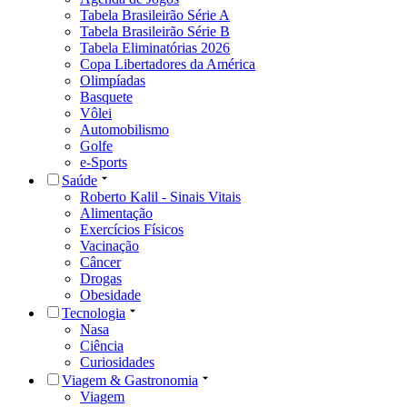
Tabela Brasileirão Série A
Tabela Brasileirão Série B
Tabela Eliminatórias 2026
Copa Libertadores da América
Olimpíadas
Basquete
Vôlei
Automobilismo
Golfe
e-Sports
Saúde
Roberto Kalil - Sinais Vitais
Alimentação
Exercícios Físicos
Vacinação
Câncer
Drogas
Obesidade
Tecnologia
Nasa
Ciência
Curiosidades
Viagem & Gastronomia
Viagem