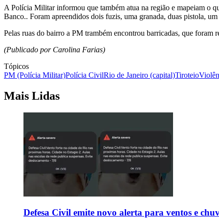
A Polícia Militar informou que também atua na região e mapeiam o que
Banco.. Foram apreendidos dois fuzis, uma granada, duas pistola, um 
Pelas ruas do bairro a PM trambém encontrou barricadas, que foram re
(Publicado por Carolina Farias)
Tópicos
PM (Polícia Militar)
Polícia Civil
Rio de Janeiro (capital)
Tiroteio
Violên
Mais Lidas
Defesa Civil emite novo alerta para ventos e chu