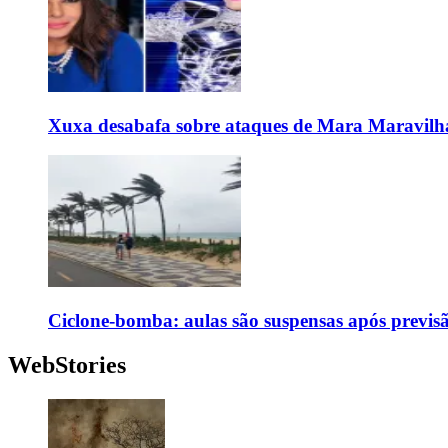
Xuxa desabafa sobre ataques de Mara Maravilh
Ciclone-bomba: aulas são suspensas após previs
WebStories