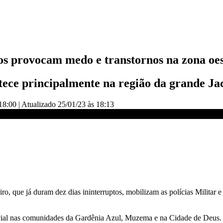
tos provocam medo e transtornos na zona oes
ntece principalmente na região da grande J
18:00
|
Atualizado
25/01/23 às 18:13
ornos no RJ | CNN 360°
iro, que já duram dez dias ininterruptos, mobilizam as polícias Militar
pecial nas comunidades da Gardênia Azul, Muzema e na Cidade de Deu