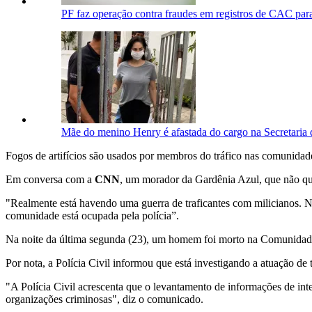
PF faz operação contra fraudes em registros de CAC par
Mãe do menino Henry é afastada do cargo na Secretaria
Fogos de artifícios são usados por membros do tráfico nas comunidades
Em conversa com a
CNN
, um morador da Gardênia Azul, que não quis 
"Realmente está havendo uma guerra de traficantes com milicianos. No
comunidade está ocupada pela polícia”.
Na noite da última segunda (23), um homem foi morto na Comunidade 
Por nota, a Polícia Civil informou que está investigando a atuação de t
"A Polícia Civil acrescenta que o levantamento de informações de inte
organizações criminosas", diz o comunicado.