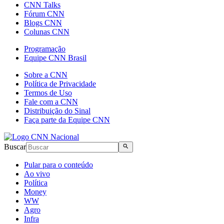
CNN Talks
Fórum CNN
Blogs CNN
Colunas CNN
Programação
Equipe CNN Brasil
Sobre a CNN
Política de Privacidade
Termos de Uso
Fale com a CNN
Distribuição do Sinal
Faça parte da Equipe CNN
Buscar
Pular para o conteúdo
Ao vivo
Política
Money
WW
Agro
Infra