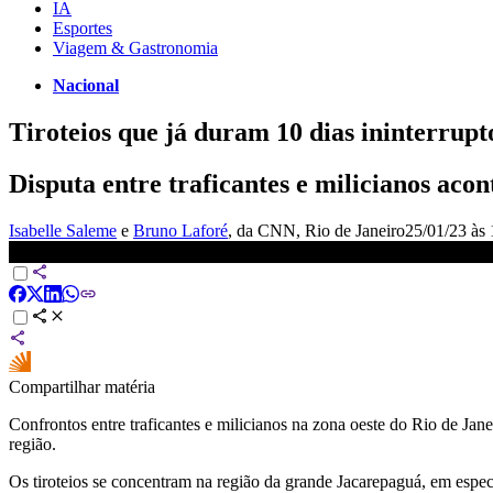
IA
Esportes
Viagem & Gastronomia
Nacional
Tiroteios que já duram 10 dias ininterrup
Disputa entre traficantes e milicianos aco
Isabelle Saleme
e
Bruno Laforé
, da CNN
, Rio de Janeiro
25/01/23 às 
Tiroteios que já duram 10 dias ininterruptos provocam medo e transt
Compartilhar matéria
Confrontos entre traficantes e milicianos na zona oeste do Rio de Jane
região.
Os tiroteios se concentram na região da grande Jacarepaguá, em es