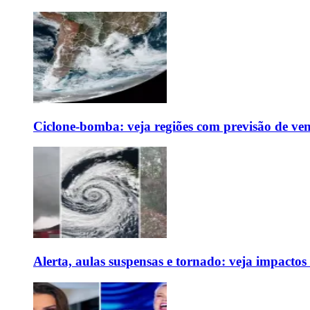
Ciclone-bomba: veja regiões com previsão de ven
Alerta, aulas suspensas e tornado: veja impactos