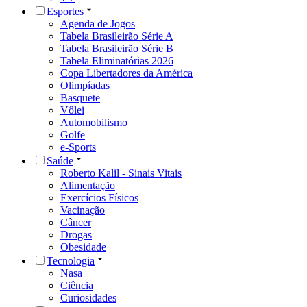
Esportes
Agenda de Jogos
Tabela Brasileirão Série A
Tabela Brasileirão Série B
Tabela Eliminatórias 2026
Copa Libertadores da América
Olimpíadas
Basquete
Vôlei
Automobilismo
Golfe
e-Sports
Saúde
Roberto Kalil - Sinais Vitais
Alimentação
Exercícios Físicos
Vacinação
Câncer
Drogas
Obesidade
Tecnologia
Nasa
Ciência
Curiosidades