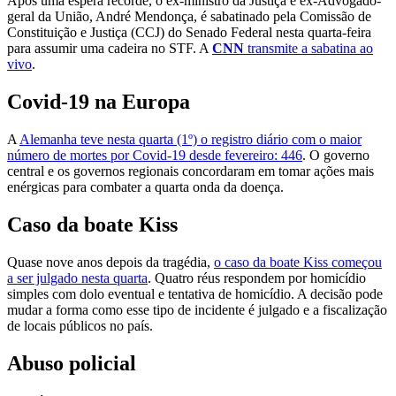
Após uma espera recorde, o ex-ministro da Justiça e ex-Advogado-
geral da União, André Mendonça, é sabatinado pela Comissão de
Constituição e Justiça (CCJ) do Senado Federal nesta quarta-feira
para assumir uma cadeira no STF. A
CNN
transmite a sabatina ao
vivo
.
Covid-19 na Europa
A
Alemanha teve nesta quarta (1º) o registro diário com o maior
número de mortes por Covid-19 desde fevereiro: 446
. O governo
central e os governos regionais concordaram em tomar ações mais
enérgicas para combater a quarta onda da doença.
Caso da boate Kiss
Quase nove anos depois da tragédia,
o caso da boate Kiss começou
a ser julgado nesta quarta
. Quatro réus respondem por homicídio
simples com dolo eventual e tentativa de homicídio. A decisão pode
mudar a forma como esse tipo de incidente é julgado e a fiscalização
de locais públicos no país.
Abuso policial