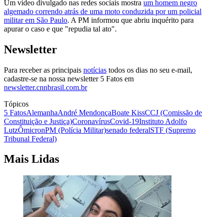
Um vídeo divulgado nas redes sociais mostra
um homem negro
algemado correndo atrás de uma moto conduzida por um policial
militar em São Paulo
. A PM informou que abriu inquérito para
apurar o caso e que "repudia tal ato".
Newsletter
Para receber as principais
notícias
todos os dias no seu e-mail,
cadastre-se na nossa newsletter 5 Fatos em
newsletter.cnnbrasil.com.br
Tópicos
5 Fatos
Alemanha
André Mendonça
Boate Kiss
CCJ (Comissão de
Constituição e Justiça)
Coronavírus
Covid-19
Instituto Adolfo
Lutz
Ômicron
PM (Polícia Militar)
senado federal
STF (Supremo
Tribunal Federal)
Mais Lidas