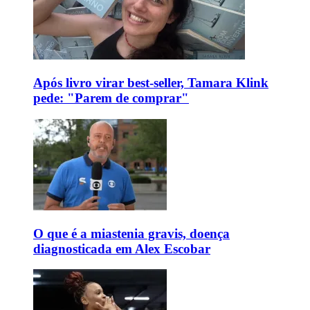
Após livro virar best-seller, Tamara Klink
pede: "Parem de comprar"
O que é a miastenia gravis, doença
diagnosticada em Alex Escobar