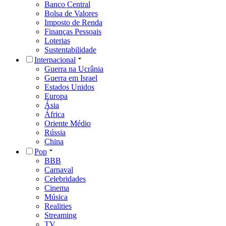
Banco Central
Bolsa de Valores
Imposto de Renda
Finanças Pessoais
Loterias
Sustentabilidade
Internacional
Guerra na Ucrânia
Guerra em Israel
Estados Unidos
Europa
Ásia
África
Oriente Médio
Rússia
China
Pop
BBB
Carnaval
Celebridades
Cinema
Música
Realities
Streaming
TV