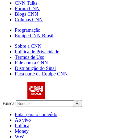
CNN Talks
Fórum CNN
Blogs CNN
Colunas CNN
Programação
Equipe CNN Brasil
Sobre a CNN
Política de Privacidade
Termos de Uso
Fale com a CNN
Distribuição do Sinal
Faça parte da Equipe CNN
Buscar
Pular para o conteúdo
Ao vivo
Política
Money
WW