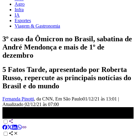
Agro
Infra
IA
Esportes
Viagem & Gastronomia
3º caso da Ômicron no Brasil, sabatina de
André Mendonça e mais de 1º de
dezembro
5 Fatos Tarde, apresentado por Roberta
Russo, repercute as principais notícias do
Brasil e do mundo
Fernanda Pinotti
, da CNN
, Em São Paulo
01/12/21 às 13:01
|
Atualizado
02/12/21 às 07:00
3º caso da Ômicron no Brasil, sabatina de André Mendonça e mais
de 1º de dezembro | 5 FATOS