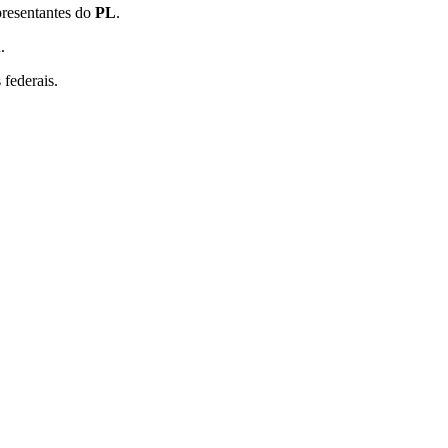
presentantes do
PL
.
.
federais.