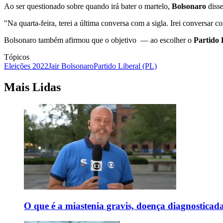
Ao ser questionado sobre quando irá bater o martelo,
Bolsonaro
disse
"Na quarta-feira, terei a última conversa com a sigla. Irei conversar
Bolsonaro também afirmou que o objetivo — ao escolher o
Partido 
Tópicos
Eleições 2022
Jair Bolsonaro
Partido Liberal (PL)
Mais Lidas
O que é a miastenia gravis, doença diagnostica