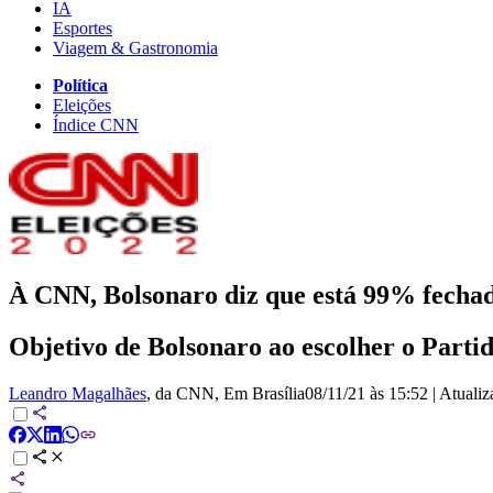
IA
Esportes
Viagem & Gastronomia
Política
Eleições
Índice CNN
À CNN, Bolsonaro diz que está 99% fecha
Objetivo de Bolsonaro ao escolher o Parti
Leandro Magalhães
, da CNN
, Em Brasília
08/11/21 às 15:52
|
Atuali