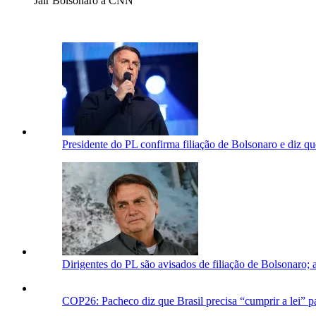
Jair Bolsonaro à CNN
Presidente do PL confirma filiação de Bolsonaro e diz qu
Dirigentes do PL são avisados de filiação de Bolsonaro; a
COP26: Pacheco diz que Brasil precisa “cumprir a lei” 