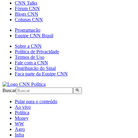
CNN Talks
Fórum CNN
Blogs CNN
Colunas CNN
Programação
Equipe CNN Brasil
Sobre a CNN
Política de Privacidade
Termos de Uso
Fale com a CNN
Distribuição do Sinal
Faça parte da Equipe CNN
Buscar
Pular para o conteúdo
Ao vivo
Política
Money
WW
Agro
Infra