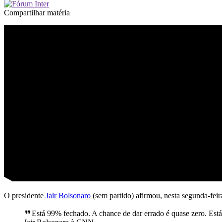
Compartilhar matéria
O presidente
Jair Bolsonaro
(sem partido) afirmou, nesta segunda-feira
Está 99% fechado. A chance de dar errado é quase zero. Está