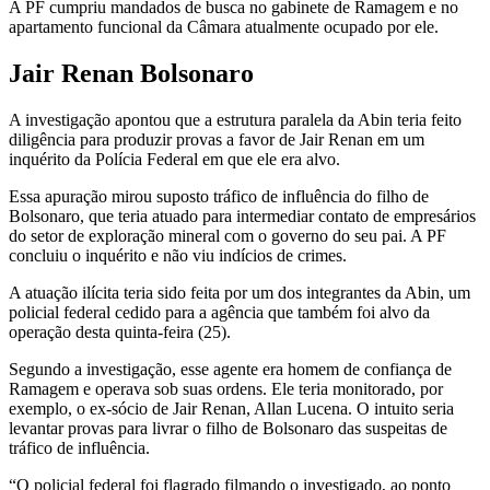
A PF cumpriu mandados de busca no gabinete de Ramagem e no
apartamento funcional da Câmara atualmente ocupado por ele.
Jair Renan Bolsonaro
A investigação apontou que a estrutura paralela da Abin teria feito
diligência para produzir provas a favor de Jair Renan em um
inquérito da Polícia Federal em que ele era alvo.
Essa apuração mirou suposto tráfico de influência do filho de
Bolsonaro, que teria atuado para intermediar contato de empresários
do setor de exploração mineral com o governo do seu pai. A PF
concluiu o inquérito e não viu indícios de crimes.
A atuação ilícita teria sido feita por um dos integrantes da Abin, um
policial federal cedido para a agência que também foi alvo da
operação desta quinta-feira (25).
Segundo a investigação, esse agente era homem de confiança de
Ramagem e operava sob suas ordens. Ele teria monitorado, por
exemplo, o ex-sócio de Jair Renan, Allan Lucena. O intuito seria
levantar provas para livrar o filho de Bolsonaro das suspeitas de
tráfico de influência.
“O policial federal foi flagrado filmando o investigado, ao ponto