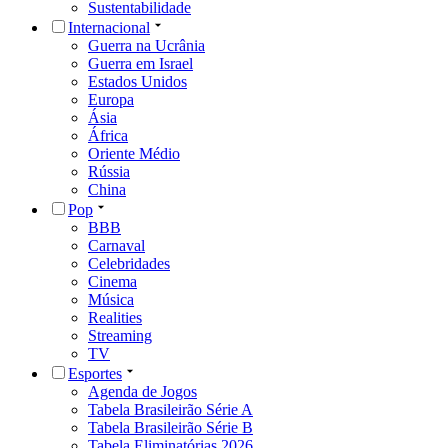
Sustentabilidade
Internacional
Guerra na Ucrânia
Guerra em Israel
Estados Unidos
Europa
Ásia
África
Oriente Médio
Rússia
China
Pop
BBB
Carnaval
Celebridades
Cinema
Música
Realities
Streaming
TV
Esportes
Agenda de Jogos
Tabela Brasileirão Série A
Tabela Brasileirão Série B
Tabela Eliminatórias 2026