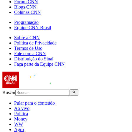
Fórum CNN
Blogs CNN
Colunas CNN
Programação
Equipe CNN Brasil
Sobre a CNN
Política de Privacidade
Termos de Uso
Fale com a CNN
Distribuição do Sinal
Faça parte da Equipe CNN
Buscar
Pular para o conteúdo
Ao vivo
Política
Money
WW
Agro