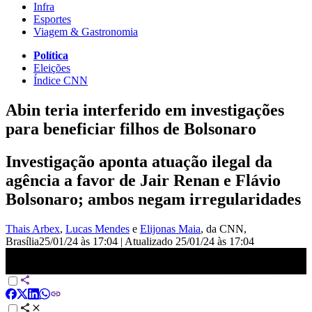
Infra
Esportes
Viagem & Gastronomia
Política
Eleições
Índice CNN
Abin teria interferido em investigações
para beneficiar filhos de Bolsonaro
Investigação aponta atuação ilegal da
agência a favor de Jair Renan e Flávio
Bolsonaro; ambos negam irregularidades
Thais Arbex
,
Lucas Mendes
e
Elijonas Maia
, da CNN
,
Brasília
25/01/24 às 17:04
|
Atualizado
25/01/24 às 17:04
Abin teria espionado desafetos de filhos de Bolsonaro | LIVE CNN