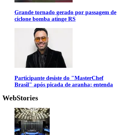
Grande tornado gerado por passagem de
ciclone bomba atinge RS
Participante desiste do "MasterChef
Brasil" após picada de aranha; entenda
WebStories