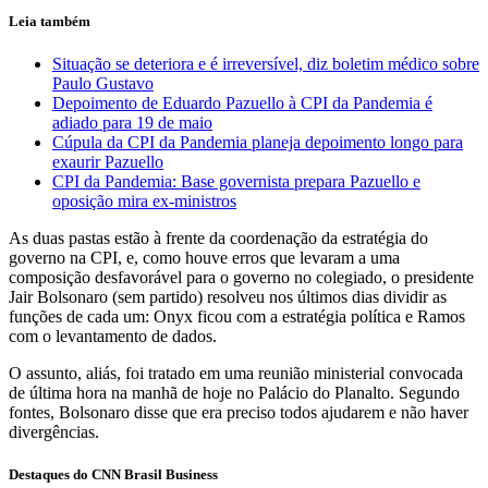
Leia também
Situação se deteriora e é irreversível, diz boletim médico sobre
Paulo Gustavo
Depoimento de Eduardo Pazuello à CPI da Pandemia é
adiado para 19 de maio
Cúpula da CPI da Pandemia planeja depoimento longo para
exaurir Pazuello
CPI da Pandemia: Base governista prepara Pazuello e
oposição mira ex-ministros
As duas pastas estão à frente da coordenação da estratégia do
governo na CPI, e, como houve erros que levaram a uma
composição desfavorável para o governo no colegiado, o presidente
Jair Bolsonaro (sem partido) resolveu nos últimos dias dividir as
funções de cada um: Onyx ficou com a estratégia política e Ramos
com o levantamento de dados.
O assunto, aliás, foi tratado em uma reunião ministerial convocada
de última hora na manhã de hoje no Palácio do Planalto. Segundo
fontes, Bolsonaro disse que era preciso todos ajudarem e não haver
divergências.
Destaques do CNN Brasil Business