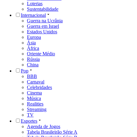
Loterias
Sustentabilidade
Internacional
Guerra na Ucrânia
Guerra em Israel
Estados Unidos
Europa
Ásia
África
Oriente Médio
Rússia
China
Pop
BBB
Carnaval
Celebridades
Cinema
Música
Realities
Streaming
TV
Esportes
Agenda de Jogos
Tabela Brasileirão Série A