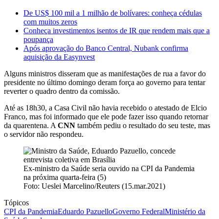
De US$ 100 mil a 1 milhão de bolívares: conheça cédulas
com muitos zeros
Conheça investimentos isentos de IR que rendem mais que a
poupança
Após aprovação do Banco Central, Nubank confirma
aquisição da Easynvest
Alguns ministros disseram que as manifestações de rua a favor do
presidente no último domingo deram força ao governo para tentar
reverter o quadro dentro da comissão.
Até as 18h30, a Casa Civil não havia recebido o atestado de Elcio
Franco, mas foi informado que ele pode fazer isso quando retornar
da quarentena. A
CNN
também pediu o resultado do seu teste, mas
o servidor não respondeu.
Ex-ministro da Saúde seria ouvido na CPI da Pandemia
na próxima quarta-feira (5)
Foto: Ueslei Marcelino/Reuters (15.mar.2021)
Tópicos
CPI da Pandemia
Eduardo Pazuello
Governo Federal
Ministério da