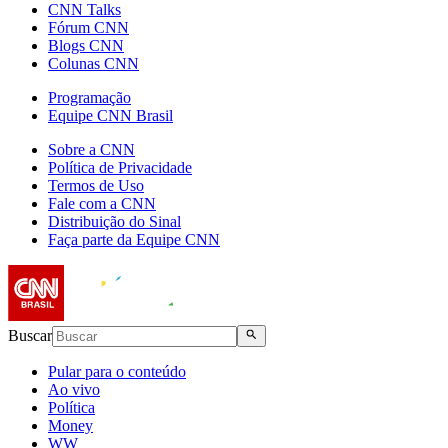
CNN Talks
Fórum CNN
Blogs CNN
Colunas CNN
Programação
Equipe CNN Brasil
Sobre a CNN
Política de Privacidade
Termos de Uso
Fale com a CNN
Distribuição do Sinal
Faça parte da Equipe CNN
Buscar
Pular para o conteúdo
Ao vivo
Política
Money
WW