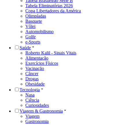
Tabela Brasileirão Série B
Tabela Eliminatórias 2026
Copa Libertadores da América
Olimpíadas
Basquete
Vôlei
Automobilismo
Golfe
e-Sports
Saúde
Roberto Kalil - Sinais Vitais
Alimentação
Exercícios Físicos
Vacinação
Câncer
Drogas
Obesidade
Tecnologia
Nasa
Ciência
Curiosidades
Viagem & Gastronomia
Viagem
Gastronomia