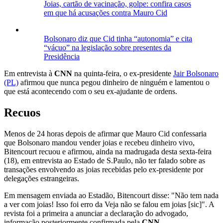
Joias, cartão de vacinação, golpe: confira casos
em que há acusações contra Mauro Cid
Bolsonaro diz que Cid tinha “autonomia” e cita
“vácuo” na legislação sobre presentes da
Presidência
Em entrevista à
CNN
na quinta-feira, o ex-presidente
Jair Bolsonaro
(PL)
afirmou que nunca pegou dinheiro de ninguém e lamentou o
que está acontecendo com o seu ex-ajudante de ordens.
Recuos
Menos de 24 horas depois de afirmar que Mauro Cid confessaria
que Bolsonaro mandou vender joias e recebeu dinheiro vivo,
Bitencourt recuou e afirmou, ainda na madrugada desta sexta-feira
(18), em entrevista ao Estado de S.Paulo, não ter falado sobre as
transações envolvendo as joias recebidas pelo ex-presidente por
delegações estrangeiras.
Em mensagem enviada ao Estadão, Bitencourt disse: "Não tem nada
a ver com joias! Isso foi erro da Veja não se falou em joias [sic]". A
revista foi a primeira a anunciar a declaração do advogado,
informação posteriormente confirmada pela
CNN
.