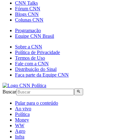
CNN Talks
Fórum CNN
Blogs CNN
Colunas CNN
Programação
Equipe CNN Brasil
Sobre a CNN
Política de Privacidade
Termos de Uso
Fale com a CNN
Distribuição do Sinal
Faça parte da Equipe CNN
Buscar
Pular para o conteúdo
Ao vivo
Política
Money
WW
Agro
Infra