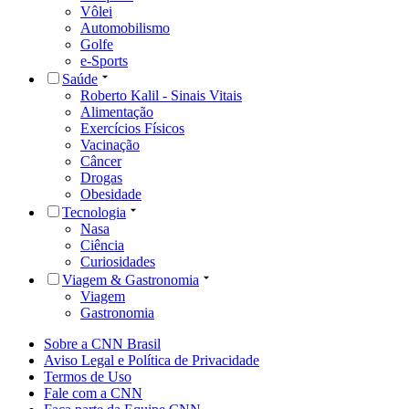
Vôlei
Automobilismo
Golfe
e-Sports
Saúde
Roberto Kalil - Sinais Vitais
Alimentação
Exercícios Físicos
Vacinação
Câncer
Drogas
Obesidade
Tecnologia
Nasa
Ciência
Curiosidades
Viagem & Gastronomia
Viagem
Gastronomia
Sobre a CNN Brasil
Aviso Legal e Política de Privacidade
Termos de Uso
Fale com a CNN