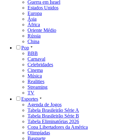
Guerra em Israel
Estados Unidos
Europa
Ásia
África
Oriente Médio
Rússia
China
Pop
BBB
Carnaval
Celebridades
Cinema
Música
Realities
Streaming
TV
Esportes
Agenda de Jogos
Tabela Brasileirão Série A
Tabela Brasileirão Série B
Tabela Eliminatórias 2026
Copa Libertadores da América
Olimpíadas
Basquete