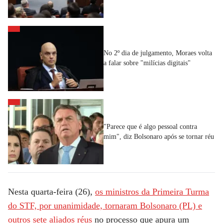
No 2º dia de julgamento, Moraes volta
a falar sobre "milícias digitais"
"Parece que é algo pessoal contra
mim", diz Bolsonaro após se tornar réu
Nesta quarta-feira (26),
os ministros da Primeira Turma
do STF, por unanimidade, tornaram Bolsonaro (PL) e
outros sete aliados réus
no processo que apura um