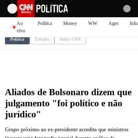
Pular para o conteúdo
Ao
Política
Money
WW
Agro
Infr
vivo
Política
Eleições
Índice CNN
Aliados de Bolsonaro dizem que
julgamento "foi político e não
jurídico"
Grupo próximo ao ex-presidente acredita que ministros