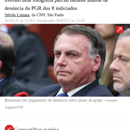
tiveram uma fotografia parcial durante análise de
denúncia da PGR dos 8 indiciados
Stêvão Limana
, da CNN
, São Paulo
26/03/25 às 15:03
|
Atualizado
26/03/25 às 15:03
Bolsonaro em julgamento de denúncia sobre plano de golpe
•
Antonio
Augusto/STF
Compartilhar matéria