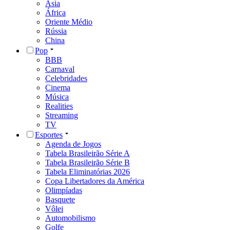
Ásia
África
Oriente Médio
Rússia
China
Pop
BBB
Carnaval
Celebridades
Cinema
Música
Realities
Streaming
TV
Esportes
Agenda de Jogos
Tabela Brasileirão Série A
Tabela Brasileirão Série B
Tabela Eliminatórias 2026
Copa Libertadores da América
Olimpíadas
Basquete
Vôlei
Automobilismo
Golfe