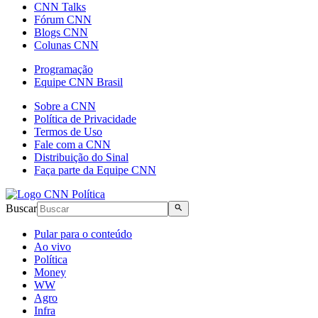
CNN Talks
Fórum CNN
Blogs CNN
Colunas CNN
Programação
Equipe CNN Brasil
Sobre a CNN
Política de Privacidade
Termos de Uso
Fale com a CNN
Distribuição do Sinal
Faça parte da Equipe CNN
Buscar
Pular para o conteúdo
Ao vivo
Política
Money
WW
Agro
Infra