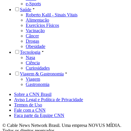
e-Sports
Saúde
Roberto Kalil - Sinais Vitais
Alimentação
Exercícios Físicos
Vacinação
Câncer
Drogas
Obesidade
Tecnologia
Nasa
Ciência
Curiosidades
Viagem & Gastronomia
Viagem
Gastronomia
Sobre a CNN Brasil
Aviso Legal e Política de Privacidade
Termos de Uso
Fale com a CNN
Faça parte da Equipe CNN
© Cable News Network Brasil. Uma empresa NOVUS MÍDIA.
Todos os direitos reservados.