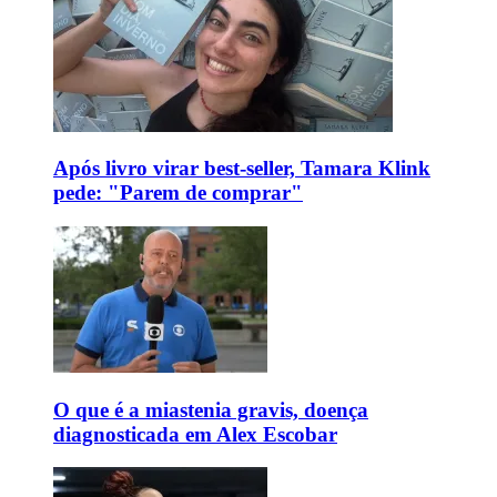
Após livro virar best-seller, Tamara Klink
pede: "Parem de comprar"
O que é a miastenia gravis, doença
diagnosticada em Alex Escobar