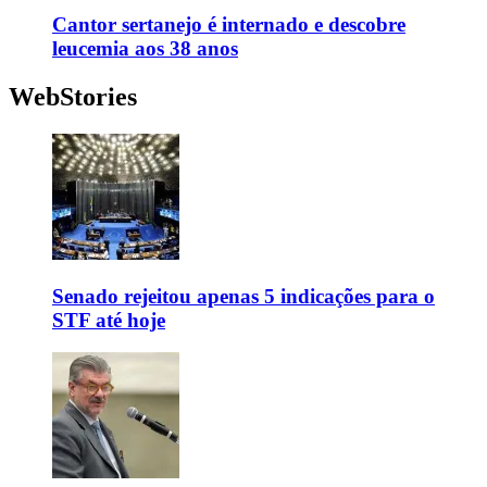
Cantor sertanejo é internado e descobre
leucemia aos 38 anos
WebStories
Senado rejeitou apenas 5 indicações para o
STF até hoje