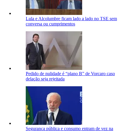
Lula e Alcolumbre ficam lado a lado no TSE sem
conversa ou cumprimentos
Pedido de nulidade é “plano B” de Vorcaro caso
delação seja rejeitada
Segurança pública e consumo entram de vez na