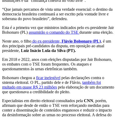
instituições e da "confiança coletiva no voto livre".
“Que jamais percamos de vista uma verdade essencial: o destino da
democracia brasileira continuará a ser escrito pela vontade livre e
soberana do povo brasileiro”, defendeu.
Esta é a primeira vez que ministros indicados pelo ex-presidente Jair
Bolsonaro (PL)
assumirão o comando do TSE
durante uma eleição.
Neste ano, o filho
do ex-presidente,
Flávio Bolsonaro (PL)
, é um
dos principais pré-candidatos da disputa, em oposição ao atual
presidente,
Luiz Inácio Lula da Silva (PT).
Em 2018 e 2022, anos com eleições disputadas por Jair Bolsonaro,
os embates com o TSE foram frequentes. Os ataques e
questionamentos às urnas eletrônicas também.
Bolsonaro chegou a
ficar inelegível
pelas declarações contra o
sistema eleitoral. O PL, partido dele e de Flávio,
também foi
multado em quase R$ 23 milhões
pela elaboração de um documento
que questionava a credibilidade do pleito.
Especialistas em direito eleitoral consultados pela
CNN
, porém,
afirmam que desde de então o TSE vem reforçando medidas para
conter a disseminação de conteúdos enganosos e reduzir o impacto
da desinformação sobre as urnas no processo eleitoral. A defesa do