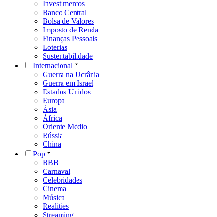
Investimentos
Banco Central
Bolsa de Valores
Imposto de Renda
Finanças Pessoais
Loterias
Sustentabilidade
Internacional
Guerra na Ucrânia
Guerra em Israel
Estados Unidos
Europa
Ásia
África
Oriente Médio
Rússia
China
Pop
BBB
Carnaval
Celebridades
Cinema
Música
Realities
Streaming