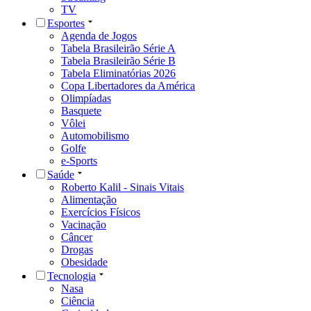
TV
Esportes
Agenda de Jogos
Tabela Brasileirão Série A
Tabela Brasileirão Série B
Tabela Eliminatórias 2026
Copa Libertadores da América
Olimpíadas
Basquete
Vôlei
Automobilismo
Golfe
e-Sports
Saúde
Roberto Kalil - Sinais Vitais
Alimentação
Exercícios Físicos
Vacinação
Câncer
Drogas
Obesidade
Tecnologia
Nasa
Ciência