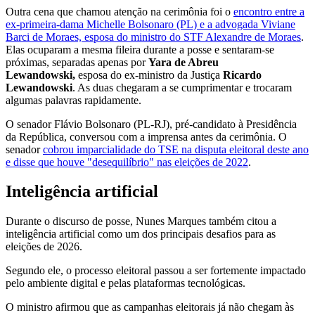
Outra cena que chamou atenção na cerimônia foi o
encontro entre a
ex-primeira-dama Michelle Bolsonaro (PL) e a advogada Viviane
Barci de Moraes, esposa do ministro do STF Alexandre de Moraes
.
Elas ocuparam a mesma fileira durante a posse e sentaram-se
próximas, separadas apenas por
Yara de Abreu
Lewandowski,
esposa do ex-ministro da Justiça
Ricardo
Lewandowski
. As duas chegaram a se cumprimentar e trocaram
algumas palavras rapidamente.
O senador Flávio Bolsonaro (PL-RJ), pré-candidato à Presidência
da República, conversou com a imprensa antes da cerimônia. O
senador
cobrou imparcialidade do TSE na disputa eleitoral deste ano
e disse que houve "desequilíbrio" nas eleições de 2022
.
Inteligência artificial
Durante o discurso de posse, Nunes Marques também citou a
inteligência artificial como um dos principais desafios para as
eleições de 2026.
Segundo ele, o processo eleitoral passou a ser fortemente impactado
pelo ambiente digital e pelas plataformas tecnológicas.
O ministro afirmou que as campanhas eleitorais já não chegam às