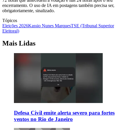
72 horas que antecedem a votação e nas 24 horas após o seu
encerramento. O uso de IA em postagens também precisa ser,
obrigatoriamente, sinalizado.
Tópicos
Eleições 2026
Kassio Nunes Marques
TSE (Tribunal Superior
Eleitoral)
Mais Lidas
Defesa Civil emite alerta severo para fortes
ventos no Rio de Janeiro