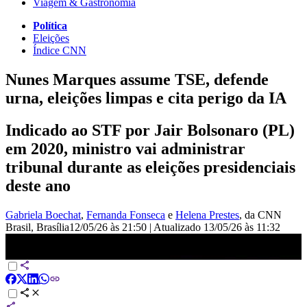
Viagem & Gastronomia
Política
Eleições
Índice CNN
Nunes Marques assume TSE, defende
urna, eleições limpas e cita perigo da IA
Indicado ao STF por Jair Bolsonaro (PL)
em 2020, ministro vai administrar
tribunal durante as eleições presidenciais
deste ano
Gabriela Boechat
,
Fernanda Fonseca
e
Helena Prestes
, da CNN
Brasil
, Brasília
12/05/26 às 21:50
|
Atualizado
13/05/26 às 11:32
Nunes Marques defende urnas eletrônicas como &quot;patrimônio
institucional&quot; | LIVE CNN