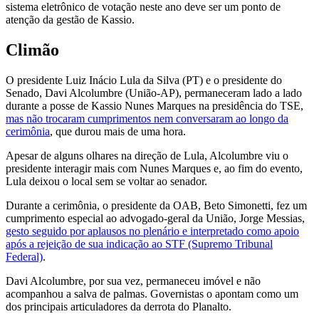
sistema eletrônico de votação neste ano deve ser um ponto de
atenção da gestão de Kassio.
Climão
O presidente Luiz Inácio Lula da Silva (PT) e o presidente do
Senado, Davi Alcolumbre (União-AP), permaneceram lado a lado
durante a posse de Kassio Nunes Marques na presidência do TSE,
mas não trocaram cumprimentos nem conversaram ao longo da
cerimônia
, que durou mais de uma hora.
Apesar de alguns olhares na direção de Lula, Alcolumbre viu o
presidente interagir mais com Nunes Marques e, ao fim do evento,
Lula deixou o local sem se voltar ao senador.
Durante a cerimônia, o presidente da OAB, Beto Simonetti, fez um
cumprimento especial ao advogado-geral da União, Jorge Messias,
gesto seguido por aplausos no plenário e interpretado como apoio
após a rejeição de sua indicação ao STF (Supremo Tribunal
Federal)
.
Davi Alcolumbre, por sua vez, permaneceu imóvel e não
acompanhou a salva de palmas. Governistas o apontam como um
dos principais articuladores da derrota do Planalto.