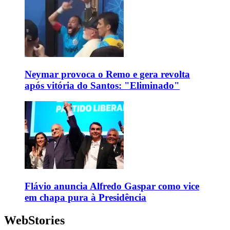
Neymar provoca o Remo e gera revolta
após vitória do Santos: "Eliminado"
Flávio anuncia Alfredo Gaspar como vice
em chapa pura à Presidência
WebStories