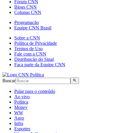
Fórum CNN
Blogs CNN
Colunas CNN
Programação
Equipe CNN Brasil
Sobre a CNN
Política de Privacidade
Termos de Uso
Fale com a CNN
Distribuição do Sinal
Faça parte da Equipe CNN
Buscar
Pular para o conteúdo
Ao vivo
Política
Money
WW
Agro
Infra
Esportes