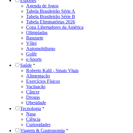
Esportes
Agenda de Jogos
Tabela Brasileirão Série A
Tabela Brasileirão Série B
Tabela Eliminatórias 2026
Copa Libertadores da América
Olimpíadas
Basquete
Vôlei
Automobilismo
Golfe
e-Sports
Saúde
Roberto Kalil - Sinais Vitais
Alimentação
Exercícios Físicos
Vacinação
Câncer
Drogas
Obesidade
Tecnologia
Nasa
Ciência
Curiosidades
Viagem & Gastronomia