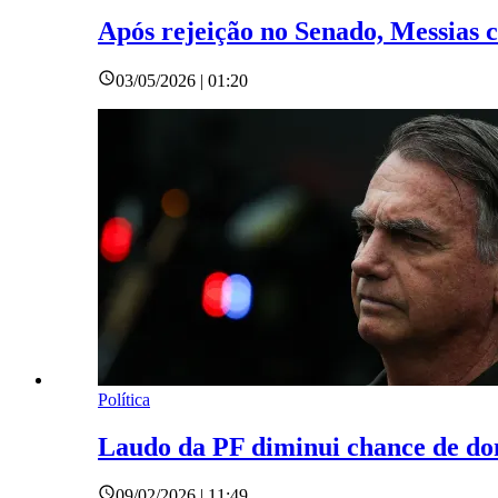
Após rejeição no Senado, Messias 
03/05/2026 | 01:20
Política
Laudo da PF diminui chance de dom
09/02/2026 | 11:49