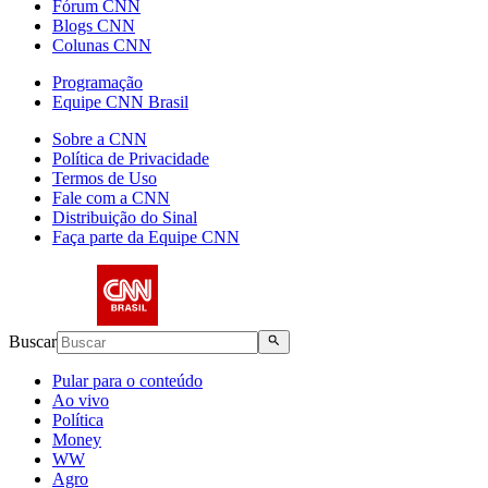
Fórum CNN
Blogs CNN
Colunas CNN
Programação
Equipe CNN Brasil
Sobre a CNN
Política de Privacidade
Termos de Uso
Fale com a CNN
Distribuição do Sinal
Faça parte da Equipe CNN
Buscar
Pular para o conteúdo
Ao vivo
Política
Money
WW
Agro